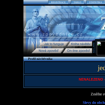
REGISTRACE
TABLO
STATISTIKA
Profil návštěvníka
je
NENALEZENO - P
Změňte sv
Slevy do obch