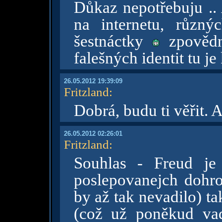
Důkaz nepotřebuju .. 
na internetu, různ
šestnáctky
zpovědn
falešných identit tu je
26.05.2012 19:39:09
Fritzland
:
Dobrá, budu ti věřit. 
26.05.2012 02:26:01
Fritzland
:
Souhlas - Freud je
poslepovanejch dohr
by až tak nevadilo) t
(což už poněkud vad