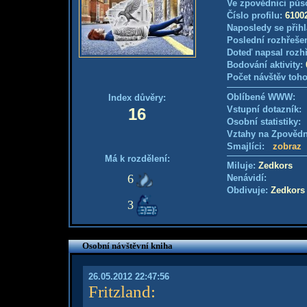
Ve zpovědnici půs
Číslo profilu:
6100
Naposledy se přihl
Poslední rozhřešen
Doteď napsal rozh
Bodování aktivity:
Počet návštěv toho
Oblíbené WWW:
Index důvěry:
Vstupní dotazník
16
Osobní statistiky
Vztahy na Zpověd
Smajlíci:
zobraz
Má k rozdělení:
Miluje:
Zedkors
6
Nenávidí:
Obdivuje:
Zedkors
3
Osobní návštěvní kniha
26.05.2012 22:47:56
Fritzland
: