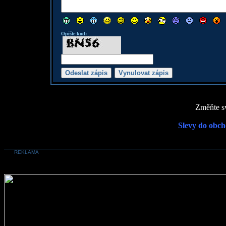
Opište kod:
Změňte sv
Slevy do obch
REKLAMA