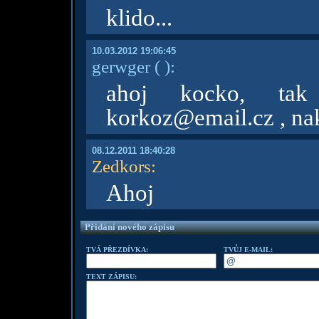
klido...
10.03.2012 19:06:45
gerwger
( )
:
ahoj kocko, tak
korkoz@email.cz , na
08.12.2011 18:40:28
Zedkors
:
Ahoj
Přidání nového zápisu
TVÁ PŘEZDÍVKA:
TVŮJ E-MAIL:
TEXT ZÁPISU: