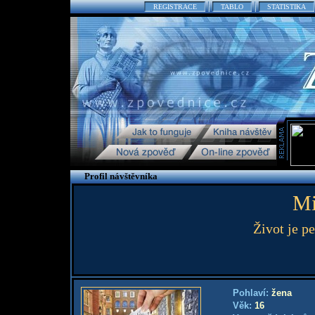
REGISTRACE
TABLO
STATISTIKA
Profil návštěvníka
Mi
Život je pe
Pohlaví:
žena
Věk:
16