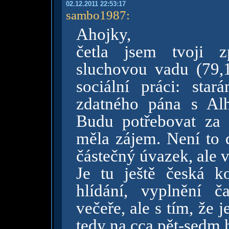
02.12.2011 22:53:17
sambo1987
:
Ahojky,
četla jsem tvoji 
sluchovou vadu (79,1
sociální práci: sta
zdatného pána s Al
Budu potřebovat za 
měla zájem. Není to d
částečný úvazek, ale 
Je tu ještě česká k
hlídání, vyplnění č
večeře, ale s tím, že 
tedy na cca pět-sedm 