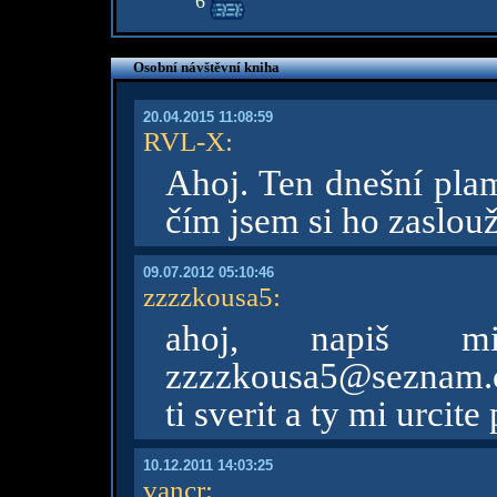
6
Osobní návštěvní kniha
20.04.2015 11:08:59
RVL-X
:
Ahoj. Ten dnešní plam
čím jsem si ho zaslou
09.07.2012 05:10:46
zzzzkousa5
:
ahoj, napiš 
zzzzkousa5@seznam.cz 
ti sverit a ty mi urcit
10.12.2011 14:03:25
vancr
: