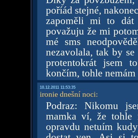
poříád stejné, nakonec 
zapoměli mi to dát
považuju že mi potom
mé sms neodpověděl
nezavolala, tak by se
protentokrát jsem t
končím, tohle nemám za
10.12.2011 11:53:35
ironie dnešní noci
:
Podraz: Nikomu jse
mamka ví, že tohle 
opravdu netuím kudy
dostat ven. Asi si 