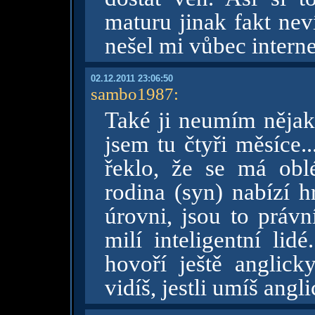
maturu jinak fakt nev
nešel mi vůbec interne
02.12.2011 23:06:50
sambo1987
:
Také ji neumím nějak 
jsem tu čtyři měsíce.
řeklo, že se má obl
rodina (syn) nabízí h
úrovni, jsou to právn
milí inteligentní lid
hovoří ještě anglick
vidíš, jestli umíš angli