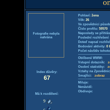
o
Pohlaví:
žena
Věk:
26
Ve zpovědnici působ
Číslo profilu:
59570
Naposledy se přihlás
Fotografie nebyla
nahrána
Poslední rozhřešení 
Doteď napsal rozhře
Bodování aktivity:
0 
Počet návštěv tohoto
Oblíbené WWW:
Vstupní dotazník:
z
Osobní statistiky:
z
Vztahy na Zpovědni
Index důvěry:
Smajlíci:
zobraz
67
Miluje:
Nenávidí:
Obdivuje:
Má k rozdělení:
9