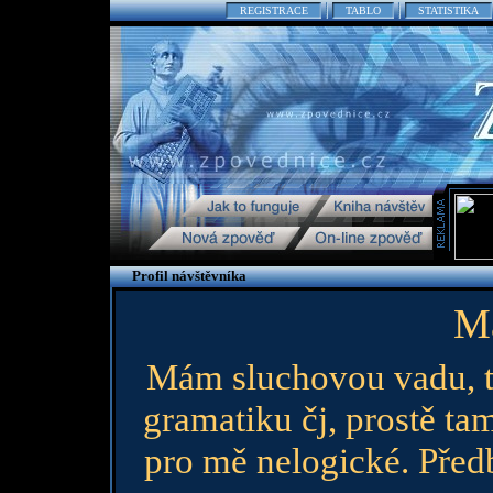
REGISTRACE
TABLO
STATISTIKA
Profil návštěvníka
M
Mám sluchovou vadu, t
gramatiku čj, prostě ta
pro mě nelogické. Před