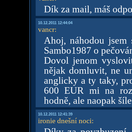
Dík za mail, máš odp
10.12.2011 12:44:04
vancr
:
Ahoj, náhodou jsem 
Sambo1987 o pečování
Dovol jenom vyslovit
nějak domluvit, ne um
anglicky a ty taky, pr
600 EUR mi na rozd
hodně, ale naopak šíl
10.12.2011 12:41:39
ironie dnešní noci
:
Díky za povzbuzení, 