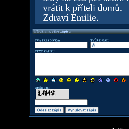
vrátit k příteli domů.
Zdraví Emilie.
Přidání nového zápisu
TVÁ PŘEZDÍVKA:
TVŮJ E-MAIL:
TEXT ZÁPISU:
Opište kod: