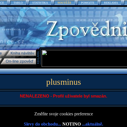
ACE
TABLO
STATISTIKA
SOUTĚŽE
POMOZTE
REKLAMA
plusminus
NENALEZENO - Profil uživatele byl smazán.
Změňte svoje cookies preference
Slevy do obchodu...
NOTINO
...aktuálně.