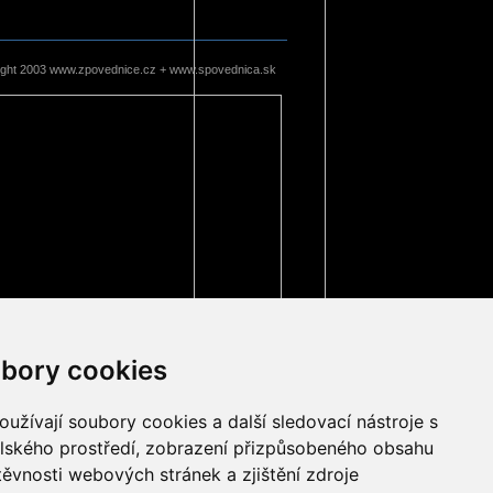
ight 2003 www.zpovednice.cz + www.spovednica.sk
bory cookies
užívají soubory cookies a další sledovací nástroje s
elského prostředí, zobrazení přizpůsobeného obsahu
těvnosti webových stránek a zjištění zdroje