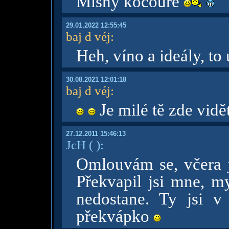
Mlsný kocoure
29.01.2022 12:55:45
baj d véj
:
Heh, víno a ideály, to 
30.08.2021 12:01:18
baj d véj
:
Je milé tě zde vidět
27.12.2011 15:46:13
JcH
( )
:
Omlouvám se, včera 
Překvapil jsi mne, m
nedostane. Ty jsi 
překvápko