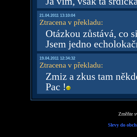
Já vím, však ta srdíčk
21.04.2011 13:10:04
Ztracena v překladu
:
Otázkou zůstává, co s
Jsem jedno echolokační
19.04.2011 12:34:32
Ztracena v překladu
:
Zmiz a zkus tam někde
Pac !
Změňte sv
Slevy do obch