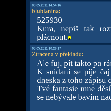
03.05.2011 14:54:16
blublanina
:
525930
Kura, nepiš tak ro
plácnout.
03.05.2011 10:26:17
Ztracena v překladu
:
Ale fuj, pít takto po r
K snídani se pije ča
dneska z toho zápisu 
Tvé fantasie mne děsí
se nebývale bavím n