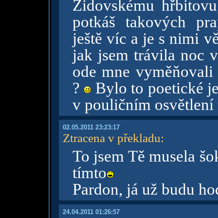
Židovskému hřbitovu
potkáš takových pra
ještě víc a je s nimi v
jak jsem trávila noc 
ode mne vyměňovali 
?
Bylo to poetické je
v pouličním osvětlení t
02.05.2011 23:23:17
Ztracena v překladu
:
To jsem Tě musela šok
tímto
Pardon, já už budu hod
24.04.2011 01:26:57