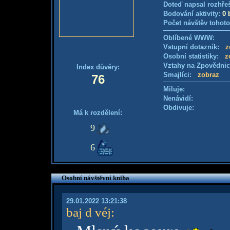
Doteď napsal rozhře
Bodování aktivity:
0 
Počet návštěv tohoto
Oblíbené WWW:
Vstupní dotazník:
z
Osobní statistiky:
z
Vztahy na Zpovědni
Index důvěry:
Smajlíci:
zobraz
76
Miluje:
Nenávidí:
Obdivuje:
Má k rozdělení:
9
6
Osobní návštěvní kniha
29.01.2022 13:21:38
baj d véj
: