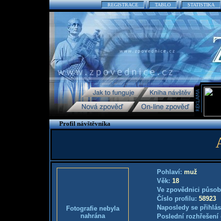
REGISTRACE
TABLO
STATISTIKA
Profil návštěvníka
Pohlaví:
muž
Věk:
18
Ve zpovědnici působ
Číslo profilu:
58923
Naposledy se přihlás
Fotografie nebyla
nahrána
Poslední rozhřešení 