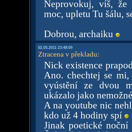
Neprovokuj, víš, že 
moc, upletu Tu šálu,
Dobrou, archaiku
02.05.2011 23:48:09
Ztracena v překladu
:
Nick existence prapod
Ano. chechtej se mi, 
vyústění ze dvou m
ukázalo jako nemožn
A na youtube nic nehl
kdo už 4 hodiny spí
Jinak poetické noční