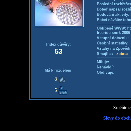
Poslední rozhřešen
Doteď napsal rozh
Bodování aktivity:
Počet návštěv toho
Oblíbené WWW: http
freeride-smrk-2006
Vstupní dotazník
Osobní statistiky
Index důvěry:
Vztahy na Zpověd
53
Smajlíci:
zobraz
Miluje:
Nenávidí:
Má k rozdělení:
Obdivuje:
8
5
Změňte sv
Slevy do obch