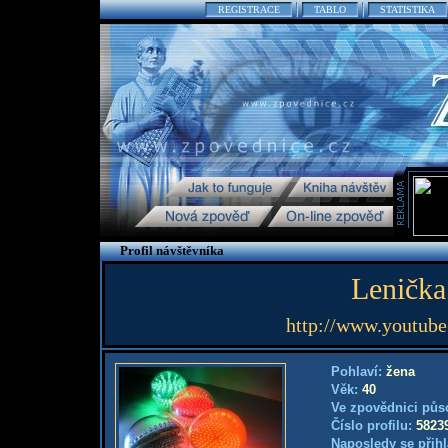
REGISTRACE
TABLO
STATISTIKA
Profil návštěvníka
Leničk
http://www.youtub
Pohlaví:
žena
Věk:
40
Ve zpovědnici půs
Číslo profilu:
5823
Naposledy se přihl