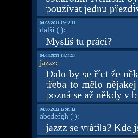
používat jednu přezd
04.08.2011 19:12:11
další
( )
:
Myslíš tu práci?
04.08.2011 18:11:58
jazzz
:
Dalo by se říct že ně
třeba to mělo nějakej
pozná se až někdy v 
04.08.2011 17:49:11
abcdefgh
( )
:
jazzz se vrátila? Kde j