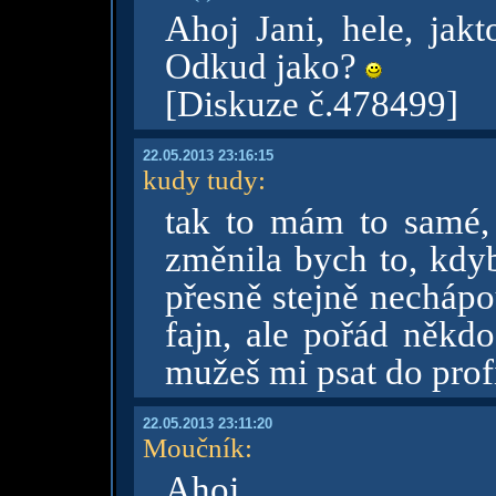
Ahoj Jani, hele, jak
Odkud jako?
[Diskuze č.478499]
22.05.2013 23:16:15
kudy tudy
:
tak to mám to samé,
změnila bych to, kdy
přesně stejně necháp
fajn, ale pořád ně
mužeš mi psat do profi
22.05.2013 23:11:20
Moučník
:
Ahoj,