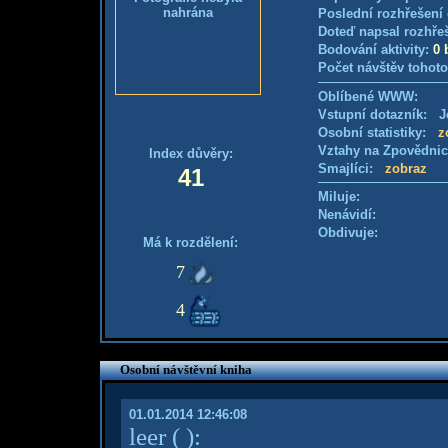
nahrána
Poslední rozhřešení 
Doteď napsal rozhře
Bodování aktivity:
0 
Počet návštěv tohoto
Oblíbené WWW:
Vstupní dotazník: Je
Osobní statistiky:
z
Vztahy na Zpovědni
Index důvěry:
Smajlíci:
zobraz
41
Miluje:
Nenávidí:
Obdivuje:
Má k rozdělení:
7
4
Osobní návštěvní kniha
01.01.2014 12:46:08
leer
( )
: