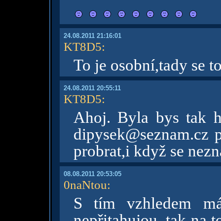
24.08.2011 21:16:01
KT8D5
:
To je osobní,tady se 
24.08.2011 20:55:11
KT8D5
:
Ahoj. Byla bys tak 
dipysek@seznam.cz p
probrat,i když se nez
08.08.2011 20:53:05
0naNtou
:
S tím vzhledem má
nepřitahujou, tak na 