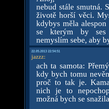
nebud stále smutná. S
životě horší věci. My
kdybys měla alespon
se kterým by ses p
nemyslím sebe, aby by
22.05.2013 22:54:51
jazzz
:
ach ta samota: Přemýš
kdy bych tomu nevěn
proč to tak je. Kama
nich je to nepochop
možná bych se snažila 