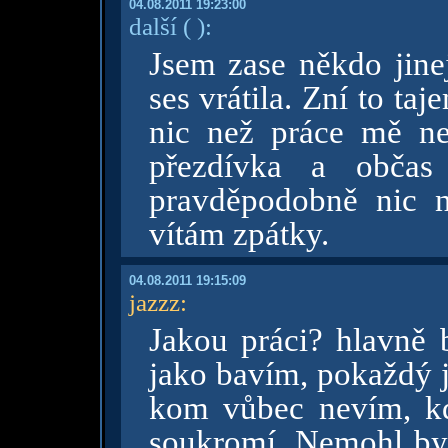
04.08.2011 19:23:00
další
( )
:
Jsem zase někdo jinej
ses vrátila. Zní to taje
nic než práce mě ne
přezdívka a občas
pravděpodobně nic n
vítám zpátky.
04.08.2011 19:15:09
jazzz
:
Jakou práci? hlavně 
jako bavím, pokaždý j
kom vůbec nevím, k
soukromí. Nemohl by 