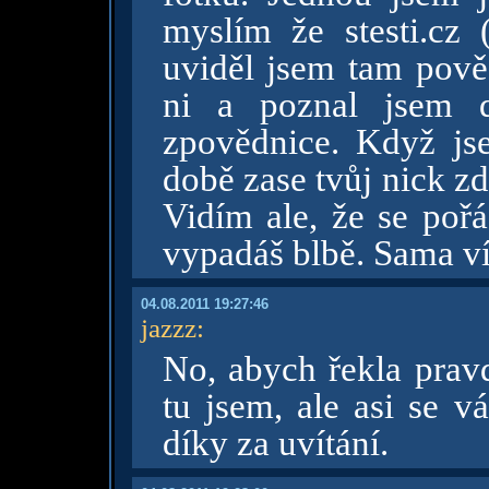
myslím že stesti.cz 
uviděl jsem tam pově
ni a poznal jsem d
zpovědnice. Když js
době zase tvůj nick z
Vidím ale, že se pořá
vypadáš blbě. Sama víš
04.08.2011 19:27:46
jazzz
:
No, abych řekla prav
tu jsem, ale asi se v
díky za uvítání.