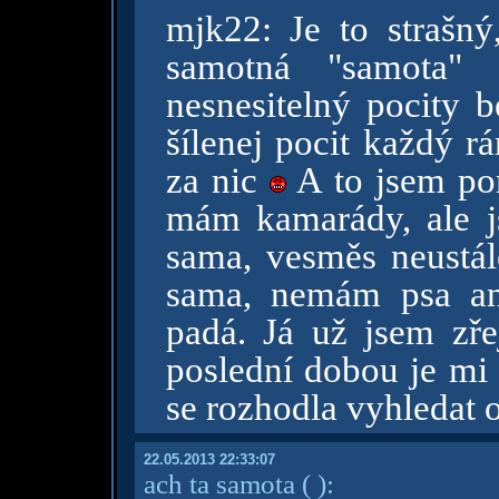
mjk22: Je to strašný
samotná "samota"
nesnesitelný pocity b
šílenej pocit každý r
za nic
A to jsem po
mám kamarády, ale js
sama, vesměs neustál
sama, nemám psa an
padá. Já už jsem zřej
poslední dobou je mi 
se rozhodla vyhledat
22.05.2013 22:33:07
ach ta samota
( )
: