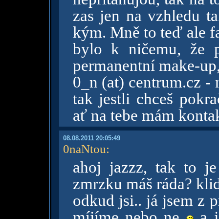
zas jen na vzhledu t
kým. Mně to teď ale f
bylo k ničemu, že p
permanentní make-up, 
0_n (at) centrum.cz - n
tak jestli chceš pokr
ať na tebe mám kontak
08.08.2011 20:05:49
0naNtou
:
ahoj jazzz, tak to j
zmrzku máš ráda? klid
odkud jsi.. já jsem z pr
míjíme nebo ne
a j