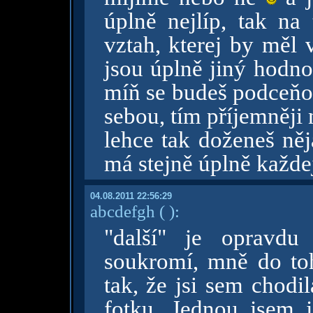
úplně nejlíp, tak na 
vztah, kterej by měl v
jsou úplně jiný hodnot
míň se budeš podceňo
sebou, tím příjemněji 
lehce tak doženeš něj
má stejně úplně každej
04.08.2011 22:56:29
abcdefgh
( )
:
"další" je opravdu
soukromí, mně do toh
tak, že jsi sem chodil
fotku. Jednou jsem 