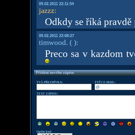
09.02.2011 22:11:54
jazzz
:
Odkdy se říká pravdě
09.02.2011 22:08:27
timwood.
( )
:
Preco sa v kazdom tv
Přidání nového zápisu
TVÁ PŘEZDÍVKA:
TVŮJ E-MAIL:
TEXT ZÁPISU:
Opište kod: