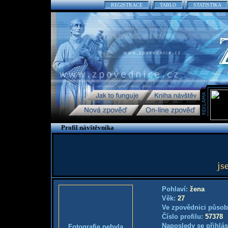
REGISTRACE
TABLO
STATISTIKA
Profil návštěvníka
js
Pohlaví:
žena
Věk:
27
Ve zpovědnici působ
Číslo profilu:
57378
Naposledy se přihlás
Fotografie nebyla