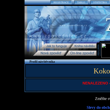
REGISTRACE
TABLO
STATISTIKA
Profil návštěvníka
Koko
NENALEZENO - P
Změňte sv
Slevy do obch