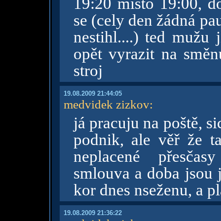
19:20 misto 19:00, d
se (cely den žádná pa
nestihl....) ted mužu 
opět vyrazit na směnu
stroj
19.08.2009 21:44:05
medvidek zizkov
:
já pracuju na poště, sic
podnik, ale věř že ta
neplacené přesčasy
smlouva a doba jsou j
kor dnes nseženu, a p
19.08.2009 21:36:22