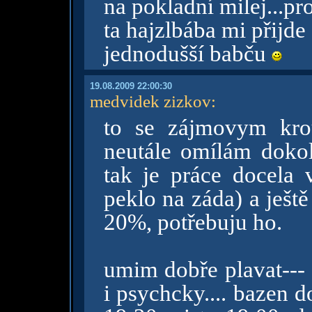
na pokladní milej...pro
ta hajzlbába mi přijd
jednodušší babču
19.08.2009 22:00:30
medvidek zizkov
:
to se zájmovym kro
neutále omílám dokol
tak je práce docela 
peklo na záda) a ještě 
20%, potřebuju ho.
umim dobře plavat---
i psychcky.... bazen do