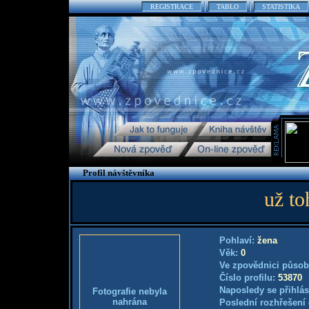
REGISTRACE
TABLO
STATISTIKA
Profil návštěvníka
už t
Pohlaví:
žena
Věk:
0
Ve zpovědnici působ
Číslo profilu:
53870
Naposledy se přihlás
Fotografie nebyla
nahrána
Poslední rozhřešení 