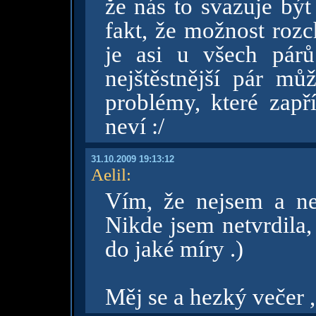
že nás to svazuje být
fakt, že možnost rozc
je asi u všech párů.
nejštěstnější pár mů
problémy, které zapří
neví :/
31.10.2009 19:13:12
Aelil
:
Vím, že nejsem a n
Nikde jsem netvrdila,
do jaké míry .)
Měj se a hezký večer ,