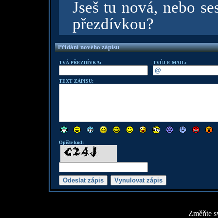
Jseš tu nová, nebo se
přezdívkou?
Přidání nového zápisu
TVÁ PŘEZDÍVKA:
TVŮJ E-MAIL:
TEXT ZÁPISU:
Opište kod:
Změňte sv