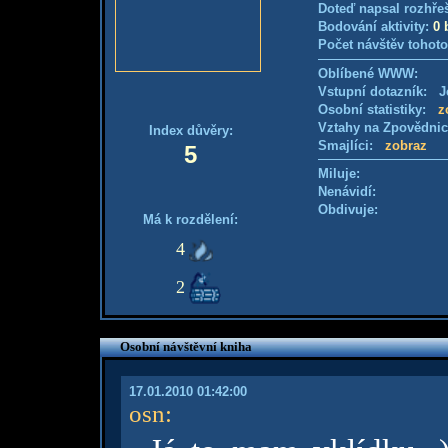
Doteď napsal rozhře
Bodování aktivity:
0 
Počet návštěv tohoto
Oblíbené WWW:
Vstupní dotazník: Je
Osobní statistiky:
z
Vztahy na Zpovědni
Index důvěry:
Smajlíci:
zobraz
5
Miluje:
Nenávidí:
Obdivuje:
Má k rozdělení:
4
2
Osobní návštěvní kniha
17.01.2010 01:42:00
osn
: