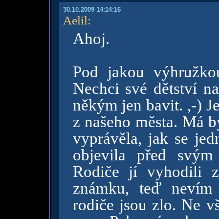
30.10.2009 14:14:16
Aelil
:
Ahoj.
Pod jakou výhružkou
Nechci své dětství na
někým jen bavit. ,-) J
z našeho města. Má bý
vyprávěla, jak se jed
objevila před svým
Rodiče jí vyhodili
známku, teď nevím 
rodiče jsou zlo. Ne v