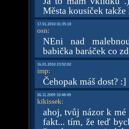
Já to mam vklídku .)
Města kousíček takže 
17.01.2010 01:35:18
osn
:
NEni nad malebno
babička baráček co zd
16.01.2010 23:52:02
imp
:
Čehopak máš dost? :]
26.11.2009 10:48:49
kikissek
:
ahoj, tvůj názor k mé 
fakt... tím, že teď b