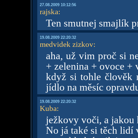
27.08.2009 10:12:56
rajska
:
Ten smutnej smajlík p
19.08.2009 22:20:32
medvidek zizkov
:
aha, už vim proč si 
+ zelenina + ovoce + 
když si tohle člověk 
jídlo na měsíc opravd
19.08.2009 22:20:32
Kuba
:
ježkovy voči, a jakou 
No já také si těch lid