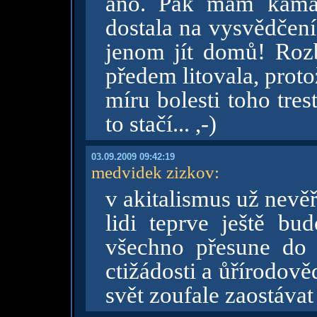
ano. Pak mám kamará
dostala na vysvědčení
jenom jít domů! Rozbr
předem litovala, proto
míru bolesti toho trest
to stačí... ,-)
03.09.2009 09:42:19
medvidek zizkov
:
v akitalismus už nevěř
lidi teprve ještě bu
všechno přesune do i
ctižádosti a ůřírodov
svět zoufale zaostávat