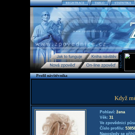
REGISTRACE
TABLO
STATISTIKA
Profil návštěvníka
Když mů
Pohlaví:
žena
Věk:
31
Ve zpovědnici půs
Číslo profilu:
5385
Naposledy se přihl