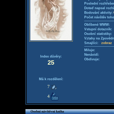
Poslední rozhřešen
Doteď napsal rozh
Bodování aktivity:
Počet návštěv toho
Oblíbené WWW:
Vstupní dotazník
Osobní statistiky
Vztahy na Zpověd
Smajlíci:
zobraz
Miluje:
Nenávidí:
Index důvěry:
Obdivuje:
25
Má k rozdělení:
7
4
Osobní návštěvní kniha