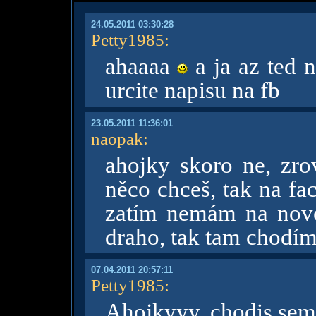
24.05.2011 03:30:28
Petty1985
:
ahaaaa
a ja az ted 
urcite napisu na fb
23.05.2011 11:36:01
naopak
:
ahojky skoro ne, zrov
něco chceš, tak na f
zatím nemám na nové
draho, tak tam chodím
07.04.2011 20:57:11
Petty1985
:
Ahojkyyy, chodis sem