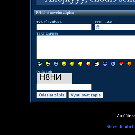
Přidání nového zápisu
TVÁ PŘEZDÍVKA:
TVŮJ E-MAIL:
TEXT ZÁPISU:
Opište kod:
Změňte sv
Slevy do obch