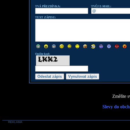
TVÁ PŘEZDÍVKA:
TVŮJ E-MAIL:
TEXT ZÁPISU:
Opište kod:
Změňte sv
Slevy do obch
REKLAMA