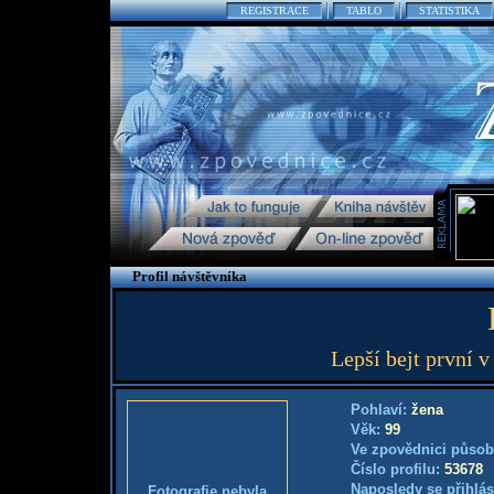
REGISTRACE
TABLO
STATISTIKA
Profil návštěvníka
Lepší bejt první v 
Pohlaví:
žena
Věk:
99
Ve zpovědnici působ
Číslo profilu:
53678
Naposledy se přihlás
Fotografie nebyla