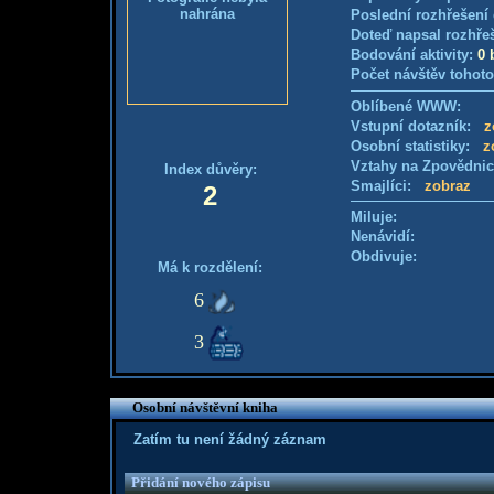
nahrána
Poslední rozhřešení 
Doteď napsal rozhře
Bodování aktivity:
0 
Počet návštěv tohoto
Oblíbené WWW:
Vstupní dotazník:
z
Osobní statistiky:
z
Vztahy na Zpovědni
Index důvěry:
Smajlíci:
zobraz
2
Miluje:
Nenávidí:
Obdivuje:
Má k rozdělení:
6
3
Osobní návštěvní kniha
Zatím tu není žádný záznam
Přidání nového zápisu