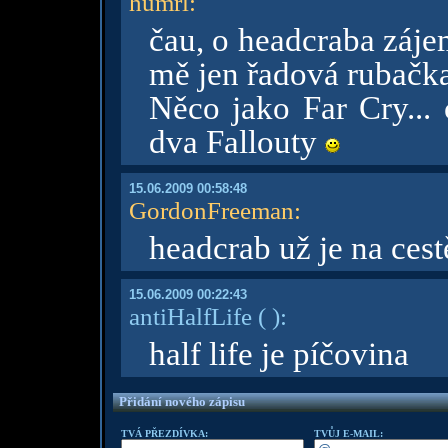
humrl
:
čau, o headcraba záje
mě jen řadová rubačk
Něco jako Far Cry... 
dva Fallouty
15.06.2009 00:58:48
GordonFreeman
:
headcrab už je na cest
15.06.2009 00:22:43
antiHalfLife
( )
:
half life je píčovina
Přidání nového zápisu
TVÁ PŘEZDÍVKA:
TVŮJ E-MAIL: