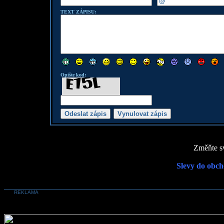
TEXT ZÁPISU:
Opište kod:
Změňte sv
Slevy do obch
REKLAMA