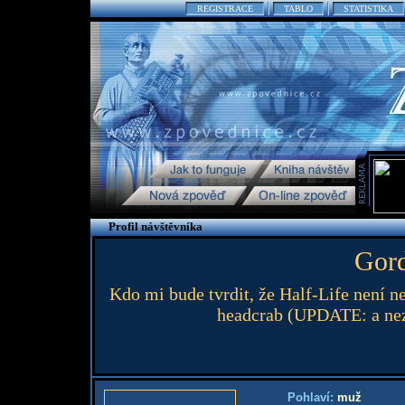
REGISTRACE
TABLO
STATISTIKA
Profil návštěvníka
Gor
Kdo mi bude tvrdit, že Half-Life není ne
headcrab (UPDATE: a neza
Pohlaví:
muž