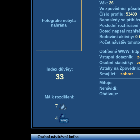
Věk:
26
Ve zpovědnici působ
Číslo profilu:
53409
Naposledy se přihlás
Fotografie nebyla
nahrána
Poslední rozhřešení 
Doteď napsal rozhře
Bodování aktivity:
0 
Počet návštěv tohoto
Oblíbené WWW: http:
Vstupní dotazník:
z
Osobní statistiky:
z
Vztahy na Zpovědni
Index důvěry:
Smajlíci:
zobraz
33
Miluje:
Nenávidí:
Obdivuje:
Má k rozdělení:
7
4
Osobní návštěvní kniha