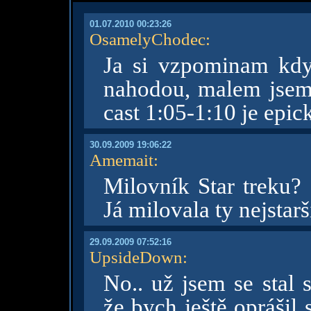
01.07.2010 00:23:26
OsamelyChodec
:
Ja si vzpominam kdy
nahodou, malem jsem
cast 1:05-1:10 je epi
30.09.2009 19:06:22
Amemait
:
Milovník Star treku? 
Já milovala ty nejsta
29.09.2009 07:52:16
UpsideDown
:
No.. už jsem se stal
že bych ještě oprášil