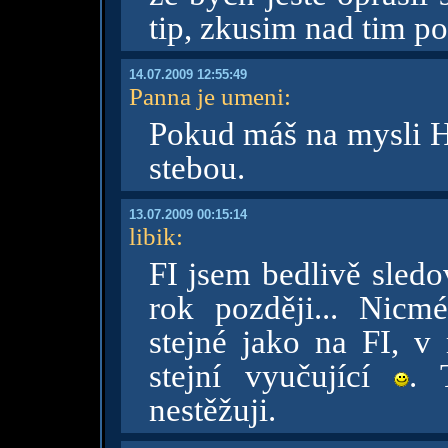
tip, zkusim nad tim p
14.07.2009 12:55:49
Panna je umeni
:
Pokud máš na mysli Ha
stebou.
13.07.2009 00:15:14
libik
:
FI jsem bedlivě sledo
rok později... Nic
stejné jako na FI, v
stejní vyučující
. 
nestěžuji.