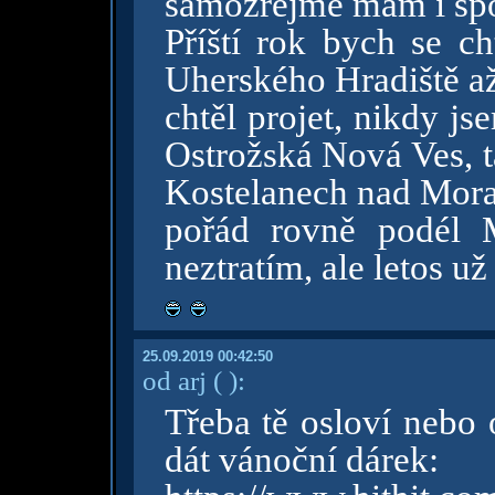
samozřejmě mám i spo
Příští rok bych se ch
Uherského Hradiště až
chtěl projet, nikdy js
Ostrožská Nová Ves, t
Kostelanech nad Morav
pořád rovně podél
neztratím, ale letos už
25.09.2019 00:42:50
od arj
( )
:
Třeba tě osloví nebo
dát vánoční dárek: