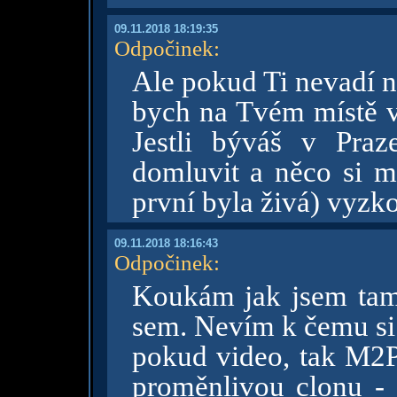
09.11.2018 18:19:35
Odpočinek
:
Ale pokud Ti nevadí 
bych na Tvém místě 
Jestli býváš v Pra
domluvit a něco si m
první byla živá) vyzko
09.11.2018 18:16:43
Odpočinek
:
Koukám jak jsem tam 
sem. Nevím k čemu si 
pokud video, tak M2
proměnlivou clonu - 