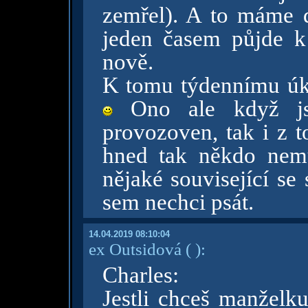
zemřel). A to máme 
jeden časem půjde k
nově.
K tomu týdennímu úk
Ono ale když jse
provozoven, tak i z t
hned tak někdo nemu
nějaké související se
sem nechci psát.
14.04.2019 08:10:04
ex Outsidová
( )
:
Charles:
Jestli chceš manželku