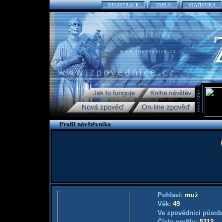
REGISTRACE
TABLO
STATISTIKA
Profil návštěvníka
Pohlaví:
muž
Věk:
49
Ve zpovědnici působ
Číslo profilu:
5312