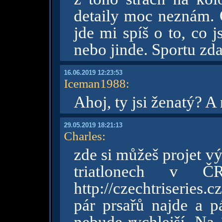
detaily moc neznám. 
jde mi spíš o to, co 
nebo jinde. Sportu zd
16.06.2019 12:23:53
Iceman1988
:
Ahoj, ty jsi ženatý? 
29.05.2019 18:21:13
Charles
:
zde si můžeš projet v
triatlonech v Č
http://czechtriseries.
pár prsařů najde a p