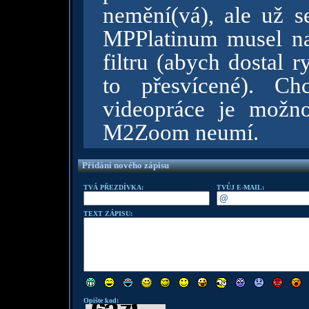
nemění(vá), ale už s
MPPlatinum musel n
filtru (abych dostal 
to přesvícené). Ch
videopráce je možnos
M2Zoom neumí.
Přidání nového zápisu
TVÁ PŘEZDÍVKA:
TVŮJ E-MAIL:
TEXT ZÁPISU:
Opište kod: