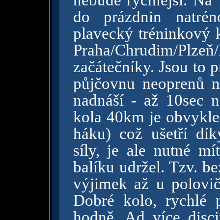
nebude rychlejší. Na
do prázdnin natrén
plavecký tréninkový 
Praha/Chrudim/Plzeň/
začátečníky. Jsou to pr
půjčovnu neoprenů n
nadnáší - až 10sec 
kola 40km je obvykle 
háku) což ušetří d
síly, je ale nutné m
balíku udržel. Tzv. b
výjimek až u polovič
Dobré kolo, rychlé 
hodně. Ad více disci