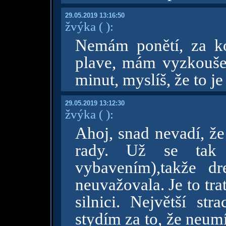
29.05.2019 13:16:50
žvýka
( )
:
Nemám ponětí, za ko
plave, mám vyzkouše
minut, myslíš, že to je
29.05.2019 13:12:30
žvýka
( )
:
Ahoj, snad nevadí, že
rady. Už se tak 
vybavením),takže d
neuvažovala. Je to tr
silnici. Největší st
stydím za to, že neum