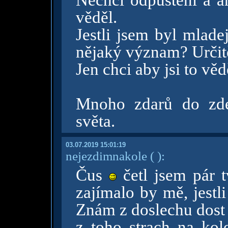
Nechci odpuštění a an
věděl.
Jestli jsem byl mladej
nějaký význam? Určit
Jen chci aby jsi to věd
Mnoho zdarů do zde
světa.
03.07.2019 15:01:19
nejezdimnakole
( )
:
Čus
četl jsem pár t
zajímalo by mě, jestl
Znám z doslechu dost 
z toho strach na ko