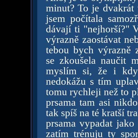
minut? To je dvakrát t
jsem počítala samozř
dávají ti "nejhorší?" 
výrazně zaostávat neb
tebou bych výrazně za
se zkoušela naučit m
myslím si, že i kdy
nedokážu s tím uplava
tomu rychleji než to p
prsama tam asi nikdo
tak spíš na té kratší tr
prsama vypadat jako e
zatím trénuju ty spor