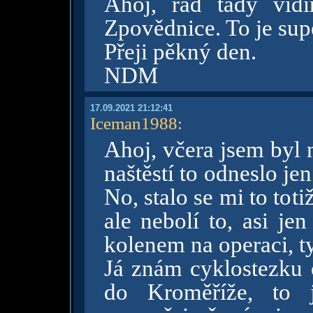
Ahoj, rád tady vid
Zpovědnice. To je supe
Přeji pěkný den.
NDM
17.09.2021 21:12:41
Iceman1988
:
Ahoj, včera jsem byl n
naštěstí to odneslo je
No, stalo se mi to tot
ale nebolí to, asi je
kolenem na operaci, ty 
Já znám cyklostezku
do Kroměříže, to j