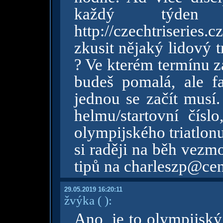
každý týde
http://czechtriseries.c
zkusit nějaký lidový
? Ve kterém termínu z
budeš pomalá, ale fa
jednou se začít musí
helmu/startovní čísl
olympijského triatlon
si raději na běh vezm
tipů na charleszp@ce
29.05.2019 16:20:11
žvýka
( )
:
Ano, je to olympijský 