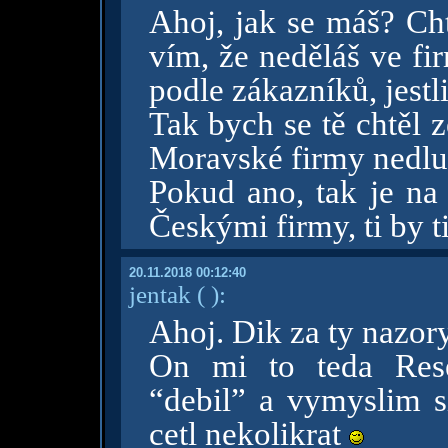
Ahoj, jak se máš? Cht
vím, že neděláš ve fi
podle zákazníků, jestl
Tak bych se tě chtěl z
Moravské firmy nedlu
Pokud ano, tak je na 
Českými firmy, ti by t
20.11.2018 00:12:40
jentak
( )
:
Ahoj. Dik za ty nazor
On mi to teda Rese
“debil” a vymyslim si
cetl nekolikrat