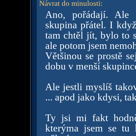
Návrat do minulosti
:
Ano, pořádají. Ale 
skupina přátel. I kdy
tam chtěl jít, bylo t
ale potom jsem nemohl.
Většinou se prostě sej
dobu v menší skupinc
Ale jestli myslíš tak
... apod jako kdysi, ta
Ty jsi mi fakt hodně
kterýma jsem se tu k