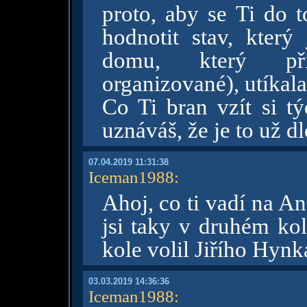
proto, aby se Ti do 
hodnotit stav, který 
domu, který při
organizované), utíkala 
Co Ti bran vzít si t
uznáváš, že je to už d
07.04.2019 11:31:38
Iceman1988
:
Ahoj, co ti vadí na 
jsi taky v druhém kol
kole volil Jiřího Hynk
03.03.2019 14:36:36
Iceman1988
: