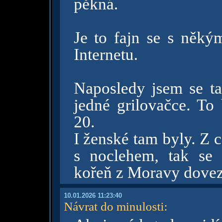
pěkná.
Je to fajn se s někým
Internetu.
Naposledy jsem se tak
jedné grilovačce. To
20.
I ženské tam byly. Z c
s noclehem, tak se 
kořeň z Moravy dovezl
10.01.2026 11:23:40
Návrat do minulosti
: