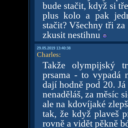
bude stačit, když si 
plus kolo a pak jed
stačit? Všechny tři z
zkusit nestihnu
29.05.2019 13:40:38
Charles
:
Takže olympijský t
prsama - to vypadá 
dají hodně pod 20. Já
nenaděláš, za měsíc si
ale na kdovíjaké zlepš
tak, že když plaveš p
rovně a vidět pěkně 