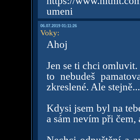
https://www.hithit.co
umeni
06.07.2019 01:11:26
Voky
:
Ahoj
Jen se ti chci omluvit
to nebudeš pamatov
zkreslené. Ale stejně...
Kdysi jsem byl na teb
a sám nevím při čem, a