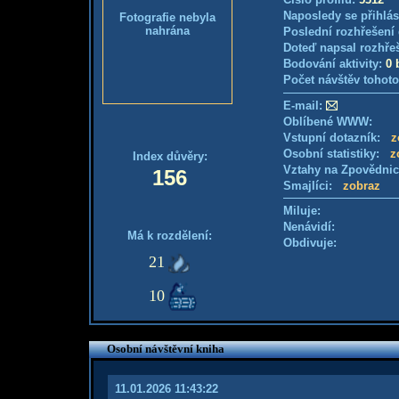
Naposledy se přihlás
Fotografie nebyla
nahrána
Poslední rozhřešení 
Doteď napsal rozhře
Bodování aktivity:
0 
Počet návštěv tohoto
E-mail:
Oblíbené WWW:
Vstupní dotazník:
z
Osobní statistiky:
z
Index důvěry:
Vztahy na Zpovědni
156
Smajlíci:
zobraz
Miluje:
Nenávidí:
Má k rozdělení:
Obdivuje:
21
10
Osobní návštěvní kniha
11.01.2026 11:43:22