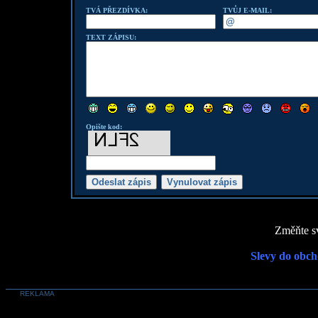
TVÁ PŘEZDÍVKA:
TVŮJ E-MAIL:
TEXT ZÁPISU:
Opište kod:
Změňte sv
Slevy do obch
REKLAMA