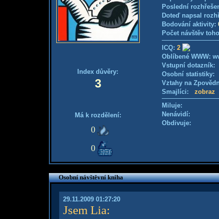
Poslední rozhřešen
Doteď napsal rozh
Bodování aktivity:
Počet návštěv toho
ICQ:
2
Oblíbené WWW: w
Vstupní dotazník
Index důvěry:
Osobní statistiky
3
Vztahy na Zpověd
Smajlíci:
zobraz
Miluje:
Nenávidí:
Má k rozdělení:
Obdivuje:
0
0
Osobní návštěvní kniha
29.11.2009 01:27:20
Jsem Lia
: