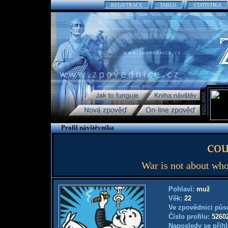
REGISTRACE
TABLO
STATISTIKA
Profil návštěvníka
cou
War is not about who\'
Pohlaví:
muž
Věk:
22
Ve zpovědnici půs
Číslo profilu:
5260
Naposledy se přihl