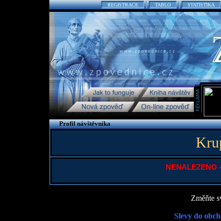
REGISTRACE
TABLO
STATISTIKA
Profil návštěvníka
Kru
NENALEZENO - P
Změňte sv
Slevy do obch