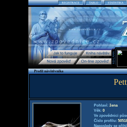
REGISTRACE
TABLO
STATISTIKA
Profil návštěvníka
Pet
Pohlaví:
žena
Věk:
0
Ve zpovědnici půs
Číslo profilu:
5051
Naposledy se přihl