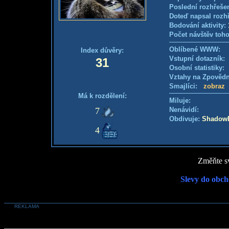
Poslední rozhřešen
Doteď napsal rozh
Bodování aktivity:
Počet návštěv toho
Oblíbené WWW:
Index důvěry:
Vstupní dotazník
31
Osobní statistiky
Vztahy na Zpověd
Smajlíci:
zobraz
Má k rozdělení:
Miluje:
7
Nenávidí:
Obdivuje:
Shadow
4
Změňte sv
Slevy do obch
REKLAMA