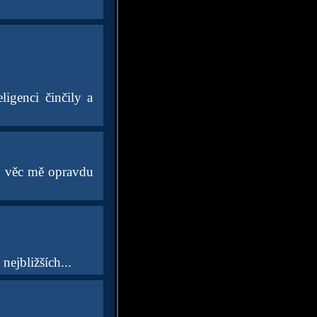
igenci činčily a
to věc mě opravdu
nejbližších...