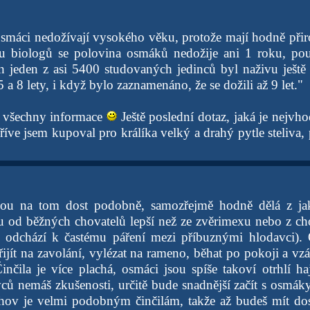
osmáci nedožívají vysokého věku, protože mají hodně přir
 biologů se polovina osmáků nedožije ani 1 roku, po
en jeden z asi 5400 studovaných jedinců byl naživu ještě
 5 a 8 lety, i když bylo zaznamenáno, že se dožili až 9 let."
 všechny informace
Ještě poslední dotaz, jaká je nejvho
íve jsem kupoval pro králíka velký a drahý pytle steliva,
ou na tom dost podobně, samozřejmě hodně dělá z ja
u od běžných chovatelů lepší než ze zvěrimexu nebo z c
e odchází k častému páření mezi příbuznými hlodavci). 
ijít na zavolání, vylézat na rameno, běhat po pokoji a vzá
inčila je více plachá, osmáci jsou spíše takoví otrhlí ha
ů nemáš zkušenosti, určitě bude snadnější začít s osmáky
chov je velmi podobným činčilám, takže až budeš mít dos