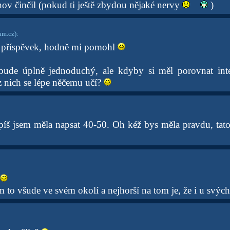
hov činčil (pokud ti ještě zbydou nějaké nervy
)
am.cz)
:
 příspěvek, hodně mi pomohl
bude úplně jednoduchý, ale kdyby si měl porovnat intel
z nich se lépe něčemu učí?
spíš jsem měla napsat 40-50. Oh kéž bys měla pravdu, ta
m to všude ve svém okolí a nejhorší na tom je, že i u svých 