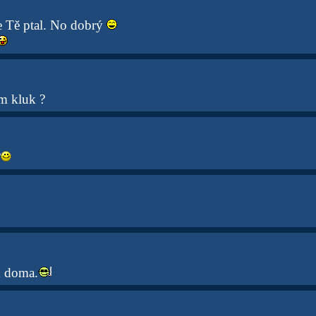
e Tě ptal. No dobrý
ím kluk ?
?
 doma.