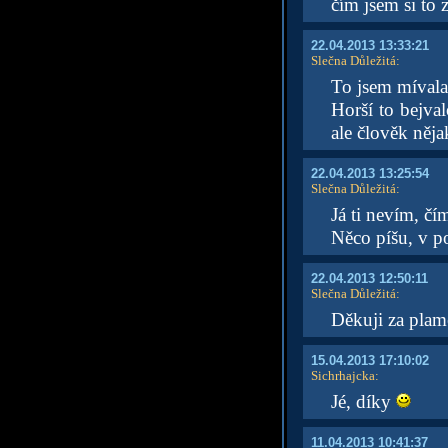
čím jsem si to 
22.04.2013 13:33:21
Slečna Důležitá
:
To jsem mívala 
Horší to bejval
ale člověk něja
22.04.2013 13:25:54
Slečna Důležitá
:
Já ti nevím, čí
Něco píšu, v p
22.04.2013 12:50:11
Slečna Důležitá
:
Děkuji za plam
15.04.2013 17:10:02
Sichrhajcka
:
Jé, díky
11.04.2013 10:41:37