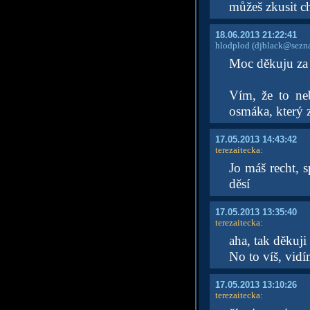
můžeš zkusit c
18.06.2013 21:22:41
hlodplod
(djblack@sezn
Moc děkuju za
Vím, že to ne
osmáka, který 
17.05.2013 14:43:42
terezaitecka
:
Jo máš recht, 
děsí
17.05.2013 13:35:40
terezaitecka
:
aha, tak děkuji
No to víš, vidí
17.05.2013 13:10:26
terezaitecka
: