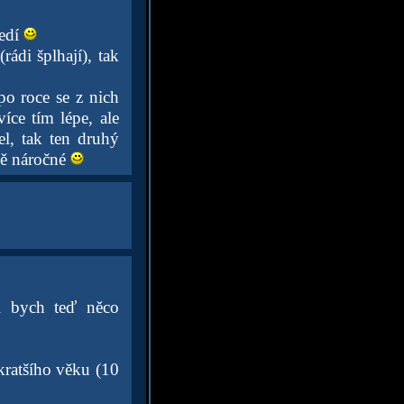
ředí
ádi šplhají), tak
o roce se z nich
íce tím lépe, ale
l, tak ten druhý
ně náročné
i bych teď něco
kratšího věku (10