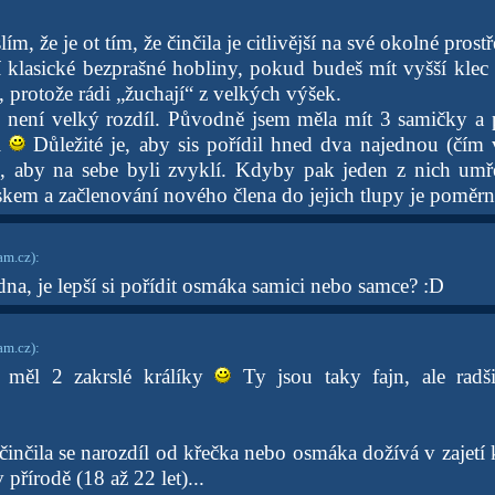
m, že je ot tím, že činčila je citlivější na své okolné prost
klasické bezprašné hobliny, pokud budeš mít vyšší klec (r
u, protože rádi „žuchají“ z velkých výšek.
není velký rozdíl. Původně jsem měla mít 3 samičky a p
i
Důležité je, aby sis pořídil hned dva najednou (čím v
, aby na sebe byli zvyklí. Kdyby pak jeden z nich umře
skem a začlenování nového člena do jejich tlupy je poměr
am.cz)
:
edna, je lepší si pořídit osmáka samici nebo samce? :D
am.cz)
:
 měl 2 zakrslé králíky
Ty jsou taky fajn, ale radš
činčila se narozdíl od křečka nebo osmáka dožívá v zajetí 
v přírodě (18 až 22 let)...