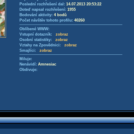
Poslední rozhřešení dal:
14.07.2013 20:53:22
Doteď napsal rozhřešení:
1955
Bodování aktivity:
4 bodů
Počet návštěv tohoto profilu:
40260
Oblíbené WWW:
Vstupní dotazník:
zobraz
Osobní statistiky:
zobraz
Vztahy na Zpovědnici:
zobraz
Smajlíci:
zobraz
Miluje:
Nenávidí:
Amnesiac
Obdivuje: