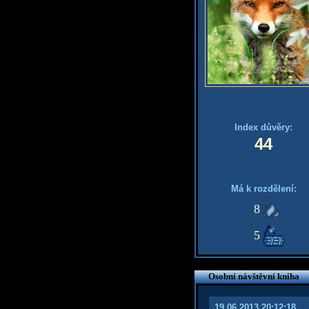
Index důvěry:
44
Má k rozdělení:
8
5
Osobní návštěvní kniha
19.06.2013 20:12:18