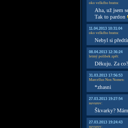
oko velkého bratra
:
Aha, už jsem s
Tak to pardon
11.04.2013 10:31:04
oko velkého bratra
:
Nebyl si předt
08.04.2013 12:36:24
letmý polibek zpět
:
Děkuju. Za co
31.03.2013 17:56:53
Marcellus Non Nomen
:
*zhasni
27.03.2013 19:27:54
suvurov
:
Škvarky? Mám
27.03.2013 19:24:43
suvurov
: