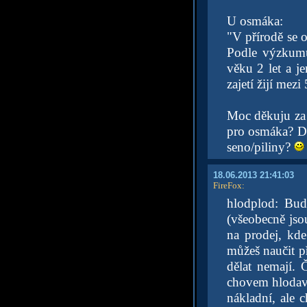
U osmáka:
"V přírodě se 
Podle výzkumu
věku 2 let a j
zajetí žijí mezi
Moc děkuju za
pro osmáka? Dř
seno/piliny?
18.06.2013 21:41:03
FireFox
:
hlodplod: Bud
(všeobecně jso
na prodej, kd
můžeš naučit př
dělat nemají. Č
chovem hlodavc
nákladní, ale 