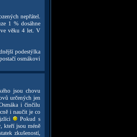
ozených nepřátel.
uze 1 % dosáhne
 ve věku 4 let. V
dnější podestýlka
 postačí osmákovi
kého jsou chovu
hovů určených jen
Osmáka i činčilu
cně i naučit je co
jzlíci
Pokud s
, kteří jsou méně
tatek zkušeností,