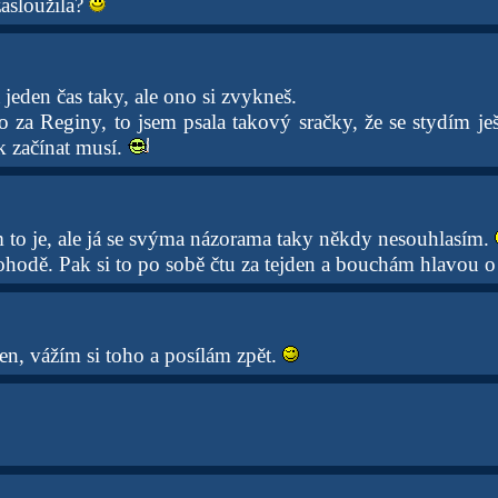
zasloužila?
jeden čas taky, ale ono si zvykneš.
o za Reginy, to jsem psala takový sračky, že se stydím je
k začínat musí.
m to je, ale já se svýma názorama taky někdy nesouhlasím.
ohodě. Pak si to po sobě čtu za tejden a bouchám hlavou 
en, vážím si toho a posílám zpět.