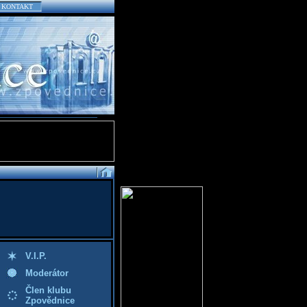
KONTAKT
V.I.P.
Moderátor
Člen klubu
Zpovědnice