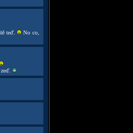
ště teď.
No co,
o zeď.