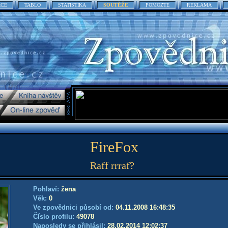
ACE
TABLO
STATISTIKA
SOUTĚŽE
POMOZTE
REKLAMA
FireFox
Raff rrraf?
Pohlaví:
žena
Věk:
0
Ve zpovědnici působí od:
04.11.2008 16:48:35
Číslo profilu:
49078
Naposledy se přihlásil:
28.02.2014 12:02:37