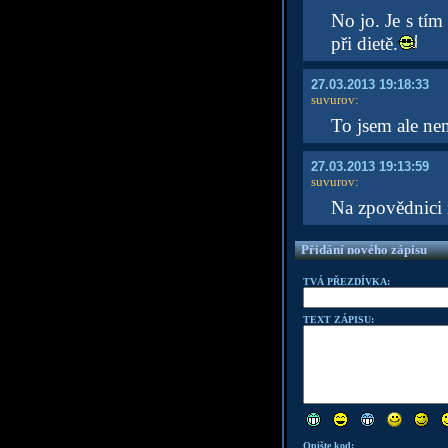
No jo. Je s tím
při dietě.
27.03.2013 19:18:33
suvurov
:
To jsem ale nem
27.03.2013 19:13:59
suvurov
:
Na zpovědnici 
Přidání nového zápisu
TVÁ PŘEZDÍVKA:
TEXT ZÁPISU:
Opište kod: