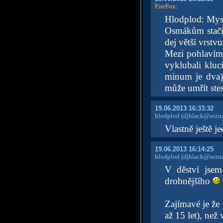
FireFox
:
Hlodplod: Myslí
Osmákům stačí 
dej větší vrstv
Mezi pohlavím 
vyklubali kluc
minum je dva)
může umřít ste
19.06.2013 16:33:32
hlodplod
(djblack@sezn
Vlastně ještě j
19.06.2013 16:14:25
hlodplod
(djblack@sezn
V děství jsem
drobnějšího
Zajímavé je že 
až 15 let), než 