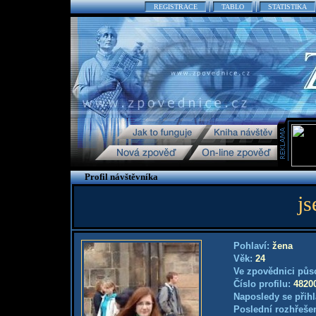
REGISTRACE
TABLO
STATISTIKA
Profil návštěvníka
js
Pohlaví:
žena
Věk:
24
Ve zpovědnici půs
Číslo profilu:
4820
Naposledy se přihl
Poslední rozhřešen