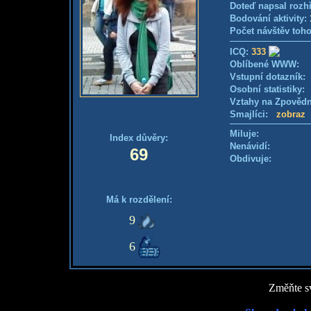
Doteď napsal rozh
Bodování aktivity:
Počet návštěv toho
ICQ:
333
Oblíbené WWW:
Vstupní dotazník
Osobní statistiky
Vztahy na Zpověd
Smajlíci:
zobraz
Miluje:
Index důvěry:
Nenávidí:
69
Obdivuje:
Má k rozdělení:
9
6
Změňte sv