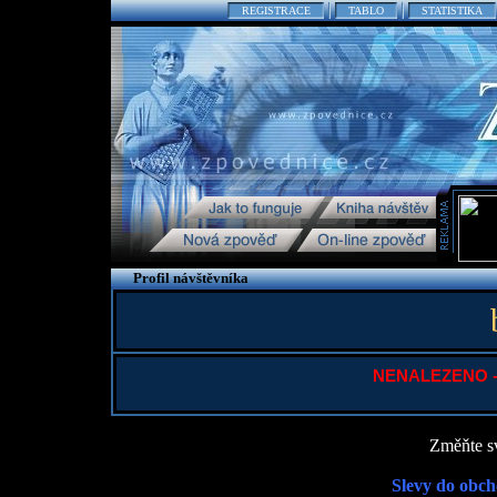
REGISTRACE
TABLO
STATISTIKA
Profil návštěvníka
NENALEZENO - P
Změňte sv
Slevy do obch