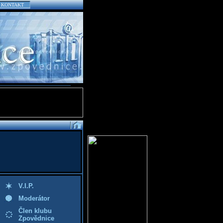
KONTAKT
V.I.P.
Moderátor
Člen klubu
Zpovědnice