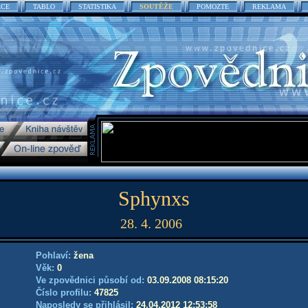
ACE
TABLO
STATISTIKA
SOUTĚŽE
POMOZTE
REKLAMA
Sphynxs
28. 4. 2006
Pohlaví:
žena
Věk:
0
Ve zpovědnici působí od:
03.09.2008 08:15:20
Číslo profilu:
47825
Naposledy se přihlásil:
24.04.2012 12:53:58