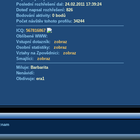
Poslední rozhřešení dal:
24.02.2011 17:39:24
Doteď napsal rozhřešení:
826
Bodování aktivity:
0 bodů
Počet návštěv tohoto profilu:
34244
ICQ:
567816867
Oblíbené WWW:
Vstupní dotazník:
zobraz
Osobní statistiky:
zobraz
Vztahy na Zpovědnici:
zobraz
Smajlíci:
zobraz
Miluje:
Barbarita
Nenávidí:
Obdivuje:
era1
áznam