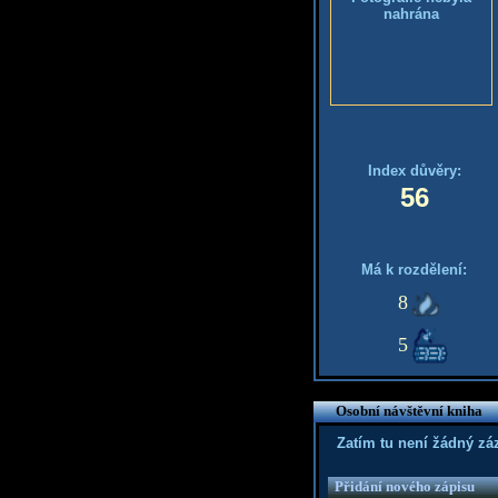
nahrána
Index důvěry:
56
Má k rozdělení:
8
5
Osobní návštěvní kniha
Zatím tu není žádný z
Přidání nového zápisu