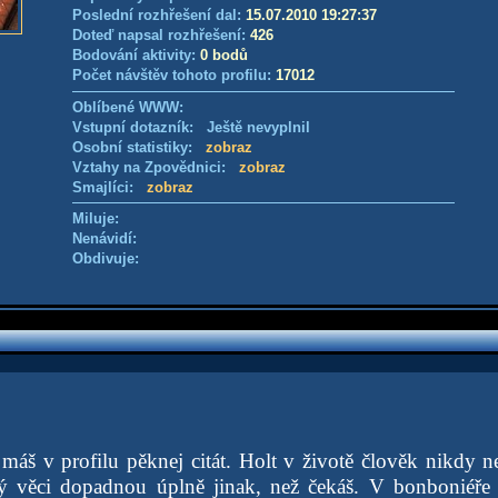
Poslední rozhřešení dal:
15.07.2010 19:27:37
Doteď napsal rozhřešení:
426
Bodování aktivity:
0 bodů
Počet návštěv tohoto profilu:
17012
Oblíbené WWW:
Vstupní dotazník: Ještě nevyplnil
Osobní statistiky:
zobraz
Vztahy na Zpovědnici:
zobraz
Smajlíci:
zobraz
Miluje:
Nenávidí:
Obdivuje:
máš v profilu pěknej citát. Holt v životě člověk nikdy n
erý věci dopadnou úplně jinak, než čekáš. V bonboniéře