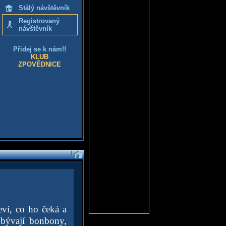
Stálý návštěvník
Registrovaný
návštěvník
Přidej se k nám!!
KLUB
ZPOVĚDNICE
eví, co ho čeká a
 bývají bonbony,