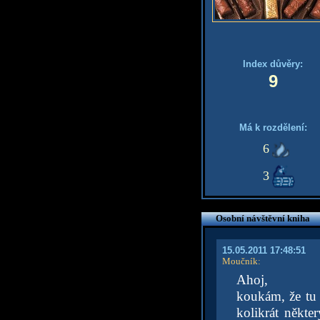
Index důvěry:
9
Má k rozdělení:
6
3
Osobní návštěvní kniha
15.05.2011 17:48:51
Moučník
:
Ahoj,
koukám, že tu 
kolikrát někt