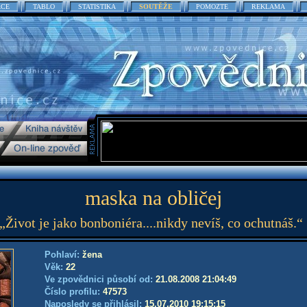
ACE
TABLO
STATISTIKA
SOUTĚŽE
POMOZTE
REKLAMA
maska na obličej
„Život je jako bonboniéra....nikdy nevíš, co ochutnáš.“
Pohlaví:
žena
Věk:
22
Ve zpovědnici působí od:
21.08.2008 21:04:49
Číslo profilu:
47573
Naposledy se přihlásil:
15.07.2010 19:15:15