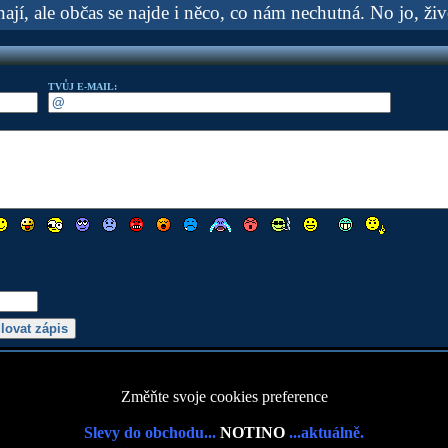
ají, ale občas se najde i něco, co nám nechutná. No jo, živo
TVŮJ E-MAIL:
Změňte svoje cookies preference
Slevy do obchodu...
NOTINO
...aktuálně.