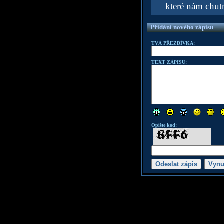
které nám chutn
Přidání nového zápisu
TVÁ PŘEZDÍVKA:
TEXT ZÁPISU:
Opište kod: