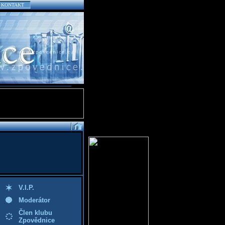
KONTAKT
V.I.P.
Moderátor
Člen klubu
Zpovědnice