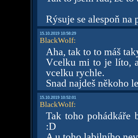
Rýsuje se alespoň na
15.10.2019 10:58:29
BlackWoIf
:
Aha, tak to to máš tak
Vcelku mi to je líto, a
vcelku rychle.
Snad najdeš někoho l
15.10.2019 10:52:01
BlackWoIf
:
Tak toho pohádkáře 
:D
A u toho labilního nev