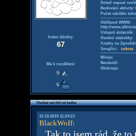
Doteď napsal rozh
Bodování aktivity:
Počet návštěv toho
Oblíbené WWW:
http://www.albino
Vstupní dotazník
Index důvěry:
Osobní statistiky
67
Vztahy na Zpověd
Smajlíci:
zobraz
Miluje:
Nenávidí:
Má k rozdělení:
Obdivuje:
9
6
Osobní návštěvní kniha
15.10.2019 11:24:23
BlackWoIf
:
Tak to jsem rád, že to