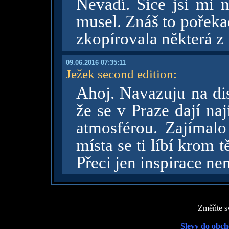
Nevadí. Sice jsi mi n
musel. Znáš to pořeka
zkopírovala některá z
09.06.2016 07:35:11
Ježek second edition
:
Ahoj. Navazuju na dis
že se v Praze dají na
atmosférou. Zajímalo
místa se ti líbí krom t
Přeci jen inspirace ne
Změňte sv
Slevy do obch