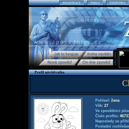
REGISTRACE
TABLO
STATISTIKA
Profil návštěvníka
C
Pohlaví:
žena
Věk:
27
Ve zpovědnici půs
Číslo profilu:
4673
Naposledy se přihl
Poslední rozhřešen