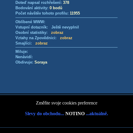
Doteď napsal rozhřešení:
378
Bodování aktivity:
0 bodů
Počet návštěv tohoto profilu:
11955
Oblíbené WWW:
Vstupní dotazník: Ještě nevyplnil
Osobní statistiky:
zobraz
Vztahy na Zpovědnici:
zobraz
Smajlíci:
zobraz
Miluje:
Nenávidí:
Obdivuje:
Soraya
Změňte svoje cookies preference
Slevy do obchodu...
NOTINO
...aktuálně.