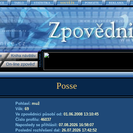
ACE
TABLO
STATISTIKA
SOUTĚŽE
POMOZTE
REKLAMA
Posse
Pohlaví:
muž
Věk:
69
Ve zpovědnici působí od:
01.06.2008 13:10:45
Číslo profilu:
46037
Naposledy se přihlásil:
07.08.2026 16:58:07
Poslední rozhřešení dal:
26.07.2026 17:42:52