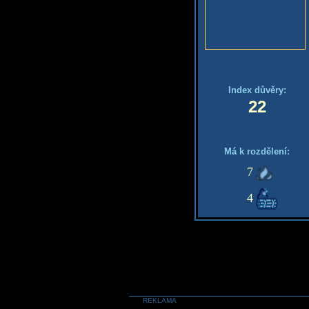
Index důvěry:
22
Má k rozdělení:
7
4
REKLAMA