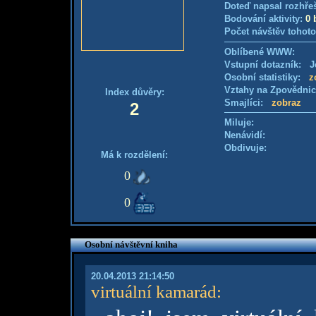
Doteď napsal rozhře
Bodování aktivity:
0 
Počet návštěv tohoto
Oblíbené WWW:
Vstupní dotazník: Je
Osobní statistiky:
z
Vztahy na Zpovědni
Index důvěry:
Smajlíci:
zobraz
2
Miluje:
Nenávidí:
Obdivuje:
Má k rozdělení:
0
0
Osobní návštěvní kniha
20.04.2013 21:14:50
virtuální kamarád
: