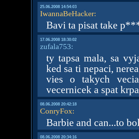
25.06.2008 14:54:03
IwannaBeHacker
:
Bavi ta pisat take p*
17.06.2008 18:30:02
zufala753:
ty tapsa mala, sa vyj
ked sa ti nepaci, nere
vies o takych vecia
vecernicek a spat krp
08.06.2008 20:42:18
ConryFox
:
Barbie and can...to bo
08.06.2008 20:34:16