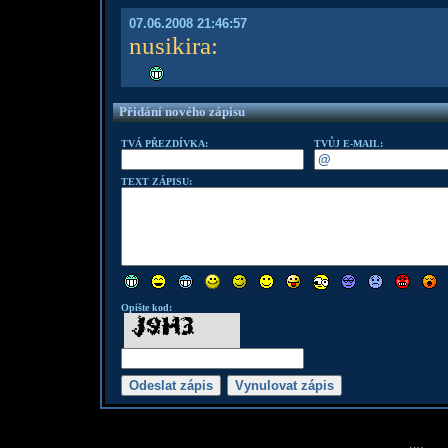
07.06.2008 21:46:57
nusikira
:
Přidání nového zápisu
TVÁ PŘEZDÍVKA:
TVŮJ E-MAIL:
TEXT ZÁPISU:
Opište kod: