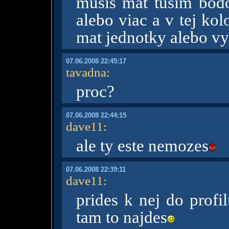
musis mat tusim bodo
alebo viac a v tej ko
mat jednotky alebo vy
07.06.2008 22:45:17
tavadna
:
proc?
07.06.2008 22:44:15
dave11
:
ale ty este nemozes
07.06.2008 22:39:11
dave11
:
prides k nej do profi
tam to najdes