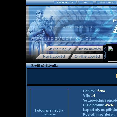
REGISTRACE
TABLO
STATISTIKA
Profil návštěvníka
Pohlaví:
žena
Věk:
14
Ve zpovědnici působ
Číslo profilu:
45240
Naposledy se přihlás
Fotografie nebyla
nahrána
Poslední rozhřešení 