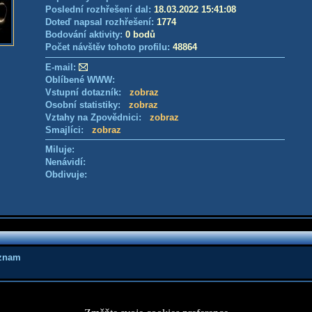
Poslední rozhřešení dal:
18.03.2022 15:41:08
Doteď napsal rozhřešení:
1774
Bodování aktivity:
0 bodů
Počet návštěv tohoto profilu:
48864
E-mail:
Oblíbené WWW:
Vstupní dotazník:
zobraz
Osobní statistiky:
zobraz
Vztahy na Zpovědnici:
zobraz
Smajlíci:
zobraz
Miluje:
Nenávidí:
Obdivuje:
áznam