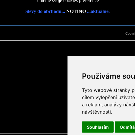
Změňte svoje cookies preference
Slevy do obchodu...
NOTINO
...aktuálně.
Copyr
Používáme sou
Tyto webové stránky po
cílem vylepšení uživat
a reklam, analýzy návš
návštěvnosti.
Souhlasím
Odmít