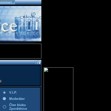
KONTAKT
a
V.I.P.
Moderátor
Člen klubu
Zpovědnice