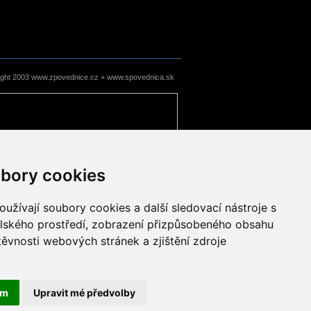
ight 2003 www.zpovednice.cz + www.spovednica.sk
bory cookies
užívají soubory cookies a další sledovací nástroje s
elského prostředí, zobrazení přizpůsobeného obsahu
těvnosti webových stránek a zjištění zdroje
ám
Upravit mé předvolby