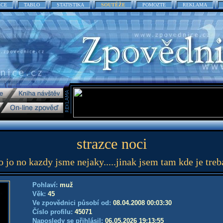
ACE
TABLO
STATISTIKA
SOUTĚŽE
POMOZTE
REKLAMA
strazce noci
o jo no kazdy jsme nejaky.....jinak jsem tam kde je treb
Pohlaví:
muž
Věk:
45
Ve zpovědnici působí od:
08.04.2008 00:03:30
Číslo profilu:
45071
Naposledy se přihlásil:
06.05.2026 19:13:55