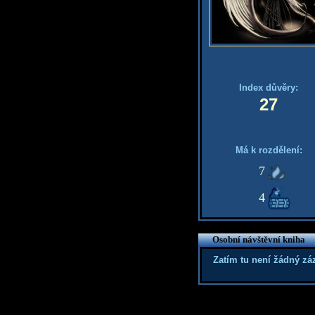
Index důvěry:
27
Má k rozdělení:
7
4
Osobní návštěvní kniha
Zatím tu není žádný z