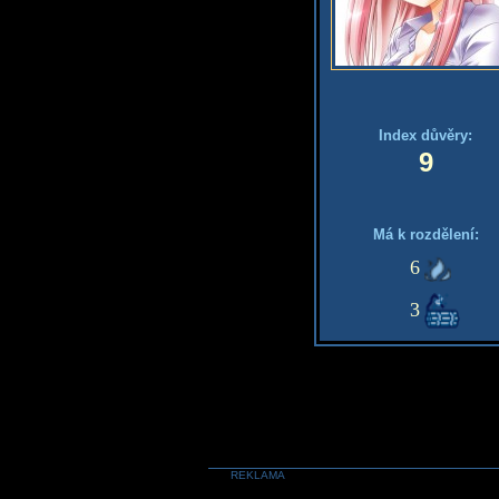
Index důvěry:
9
Má k rozdělení:
6
3
REKLAMA