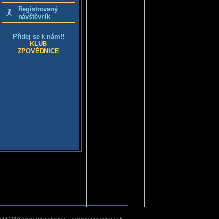
Registrovaný
návštěvník
Přidej se k nám!!
KLUB
ZPOVĚDNICE
ight 2003 www.zpovednice.cz + www.spovednica.sk