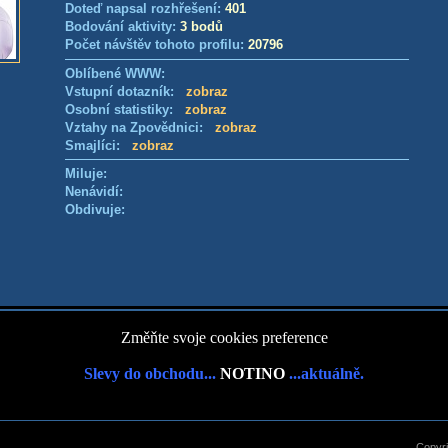
Doteď napsal rozhřešení:
401
Bodování aktivity:
3 bodů
Počet návštěv tohoto profilu:
20796
Oblíbené WWW:
Vstupní dotazník:
zobraz
Osobní statistiky:
zobraz
Vztahy na Zpovědnici:
zobraz
Smajlíci:
zobraz
Miluje:
Nenávidí:
Obdivuje:
Změňte svoje cookies preference
Slevy do obchodu...
NOTINO
...aktuálně.
Copyr