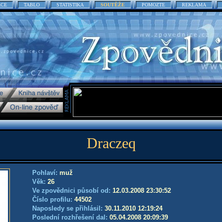
ACE
TABLO
STATISTIKA
SOUTĚŽE
POMOZTE
REKLAMA
Draczeq
Pohlaví:
muž
Věk:
26
Ve zpovědnici působí od:
12.03.2008 23:30:52
Číslo profilu:
44502
Naposledy se přihlásil:
30.11.2010 12:19:24
Poslední rozhřešení dal:
05.04.2008 20:09:39