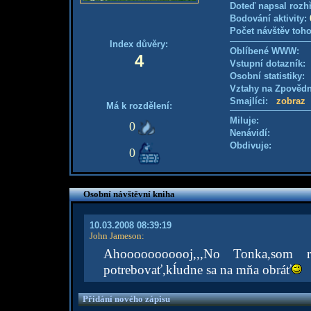
Doteď napsal rozh
Bodování aktivity:
Počet návštěv toho
Index důvěry:
Oblíbené WWW:
4
Vstupní dotazník: 
Osobní statistiky
Vztahy na Zpověd
Smajlíci:
zobraz
Má k rozdělení:
Miluje:
0
Nenávidí:
Obdivuje:
0
Osobní návštěvní kniha
10.03.2008 08:39:19
John Jameson
:
Ahooooooooooj,,,No Tonka,som r
potrebovať,kĺudne sa na mňa obráť
Přidání nového zápisu