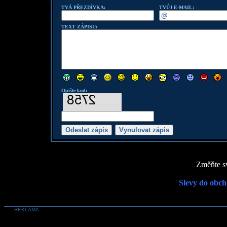
TVÁ PŘEZDÍVKA:
TVŮJ E-MAIL:
TEXT ZÁPISU:
Opište kod:
Změňte sv
Slevy do obch
REKLAMA