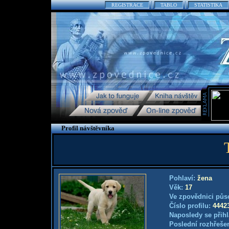
REGISTRACE
TABLO
STATISTIKA
Profil návštěvníka
Pohlaví:
žena
Věk:
17
Ve zpovědnici půs
Číslo profilu:
4442
Naposledy se přihl
Poslední rozhřešen