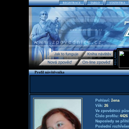
REGISTRACE
TABLO
STATISTIKA
Profil návštěvníka
Pohlaví:
žena
Věk:
26
Ve zpovědnici půs
Číslo profilu:
4426
Naposledy se přihl
Poslední rozhřešen