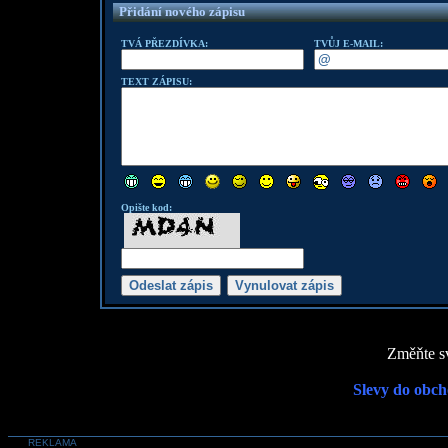
Přidání nového zápisu
TVÁ PŘEZDÍVKA:
TVŮJ E-MAIL:
TEXT ZÁPISU:
Opište kod:
Změňte sv
Slevy do obch
REKLAMA