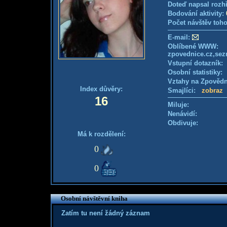
Doteď napsal rozh
Bodování aktivity:
Počet návštěv toho
E-mail:
Oblíbené WWW:
zpovednice.cz,sezn
Vstupní dotazník
Osobní statistiky
Vztahy na Zpověd
Index důvěry:
Smajlíci:
zobraz
16
Miluje:
Nenávidí:
Obdivuje:
Má k rozdělení:
0
0
Osobní návštěvní kniha
Zatím tu není žádný záznam