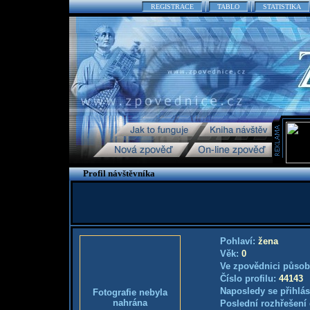
REGISTRACE
TABLO
STATISTIKA
Profil návštěvníka
Pohlaví:
žena
Věk:
0
Ve zpovědnici působ
Číslo profilu:
44143
Naposledy se přihlás
Fotografie nebyla
nahrána
Poslední rozhřešení 