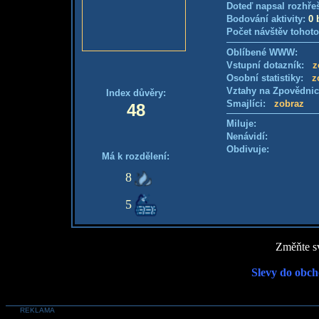
Doteď napsal rozhře
Bodování aktivity:
0 
Počet návštěv tohoto
Oblíbené WWW:
Vstupní dotazník:
z
Osobní statistiky:
z
Vztahy na Zpovědni
Index důvěry:
Smajlíci:
zobraz
48
Miluje:
Nenávidí:
Obdivuje:
Má k rozdělení:
8
5
Změňte sv
Slevy do obch
REKLAMA