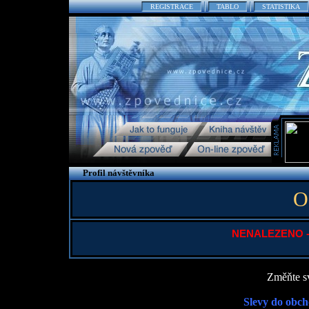
REGISTRACE
TABLO
STATISTIKA
Profil návštěvníka
O
NENALEZENO - P
Změňte sv
Slevy do obch