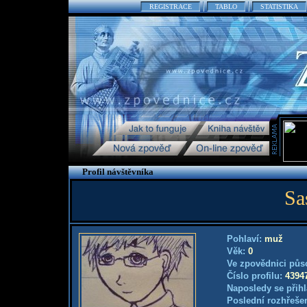
REGISTRACE
TABLO
STATISTIKA
Profil návštěvníka
Sa
Pohlaví:
muž
Věk:
0
Ve zpovědnici půs
Číslo profilu:
4394
Naposledy se přihl
Poslední rozhřešen