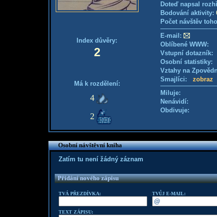
Doteď napsal rozh
Bodování aktivity:
Počet návštěv toho
E-mail:
Index důvěry:
Oblíbené WWW:
2
Vstupní dotazník
Osobní statistiky
Vztahy na Zpověd
Smajlíci:
zobraz
Má k rozdělení:
Miluje:
4
Nenávidí:
Obdivuje:
2
Osobní návštěvní kniha
Zatím tu není žádný záznam
Přidání nového zápisu
TVÁ PŘEZDÍVKA:
TVŮJ E-MAIL:
TEXT ZÁPISU: