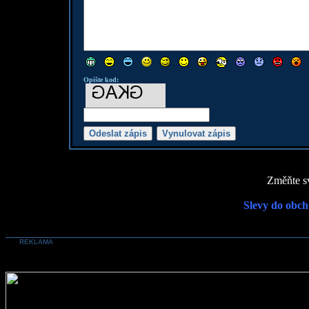
Opište kod:
Změňte sv
Slevy do obch
REKLAMA