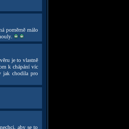
zná poměrně málo
šmouly.
ěru je to vlastně
tom k chápání víc
y jak chodila pro
nechci, aby se to