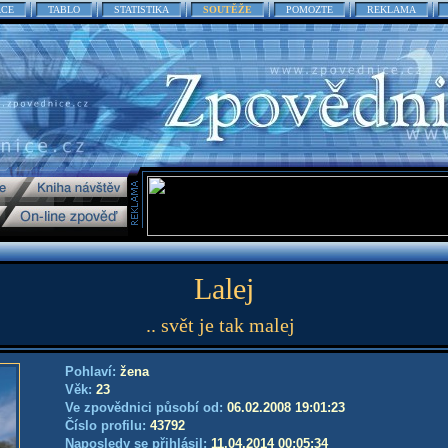
ACE
TABLO
STATISTIKA
SOUTĚŽE
POMOZTE
REKLAMA
Lalej
.. svět je tak malej
Pohlaví:
žena
Věk:
23
Ve zpovědnici působí od:
06.02.2008 19:01:23
Číslo profilu:
43792
Naposledy se přihlásil:
11.04.2014 00:05:34