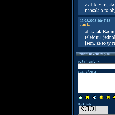
zvrhlo v něja
napsala o to ob
12.02.2008 16:47:18
bern-ka
:
aha.. tak Radi
telefonu jedno
jsem, že to ty 
Přidání nového zápisu
TVÁ PŘEZDÍVKA:
TEXT ZÁPISU:
Opište kod: