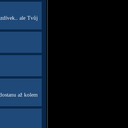
ezdívek.. ale Tvůj
 dostanu až kolem