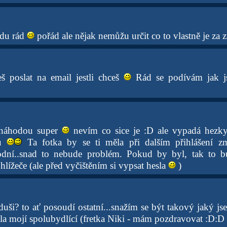
du rád
pořád ale nějak nemůžu určit co to vlastně je za 
š poslat na email jestli chceš
Rád se podívám jak js
e náhodou super
nevím co sice je :D ale vypadá hezky 
zu
Ta fotka by se ti měla při dalším přihlášení změ
dní..snad to nebude problém. Pokud by byl, tak to bud
ížeče (ale před vyčištěním si vypsat hesla
)
ši? to ať posoudí ostatní...snažím se být takový jaký j
bila mojí spolubydlící (fretka Niki - mám pozdravovat :D:D 