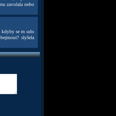
 mu zavolala nebo
ý, kdyby se m udo
bejmout? slyšela