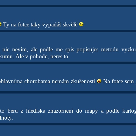
Ty na fotce taky vypadáš skvělě
ii nic nevim, ale podle me spis popisujes metodu vyz
kumu. Ale v pohode, neres to.
ohlavníma chorobama nemám zkušenosti
Na fotce sem 
a to beru z hlediska znazorneni do mapy a podle kartog
dnoty.