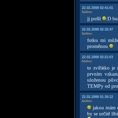
22.02.2008 02:41:01
faidros
:
jj pošli
:D bu
22.02.2008 02:32:47
faidros
:
fotku mi může
proměnou
22.02.2008 02:21:03
faidros
:
to zvířátko j
prvním vzka
uloženou půvo
TEMPy od prohl
22.02.2008 01:30:12
faidros
:
jakou mám du
by se určitě lí