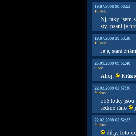
19.07.2008 20:00:53
100lek
:
Nj, taky jsem si
styl psaní je pr
19.07.2008 19:53:38
100lek
:
Jéje, stará zná
26.05.2008 09:51:48
vjoo
:
Ahoj.
Krásně
22.02.2008 02:57:36
faidros
:
obě fotky jsou
sedmé ráno
j
22.02.2008 02:52:23
faidros
:
díky, foto d