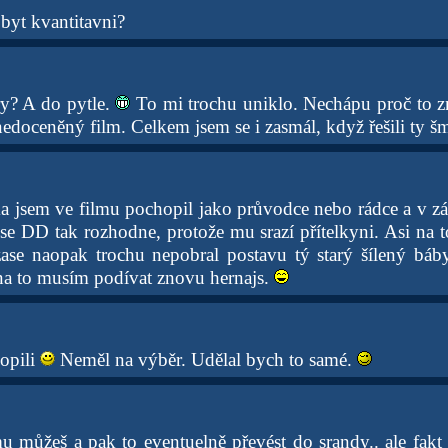
byt kvantitavni?
try? A do pytle.
To mi trochu uniklo. Nechápu proč to 
t nedoceněný film. Celkem jsem se i zasmál, když řešili ty 
a jsem ve filmu pochopil jako průvodce nebo rádce a v záv
e DD tak rozhodne, protože mu srazí přítelkyni. Asi na 
zase naopak trochu nepobral postavu tý starý šílený báb
 na to musím podívat znovu hernajs.
opili
Neměl na výběr. Udělal bych to samé.
u můžeš a pak to eventuelně převést do srandy.. ale fakt 