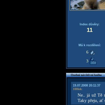
Index důvěry:
11
Má k rozdělení:
6
3
Osobní návštěvní kniha
19.07.2008 20:11:37
100lek
:
Ne.. já už Tě 
Taky přeju, ať 