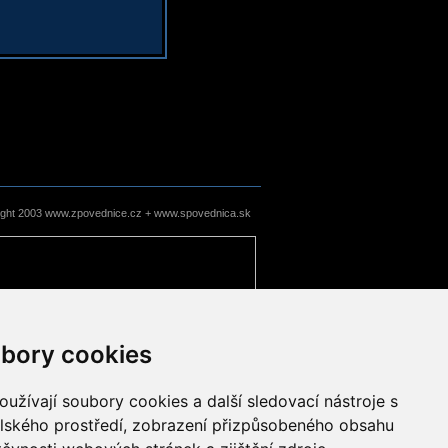
ight 2003 www.zpovednice.cz + www.spovednica.sk
bory cookies
užívají soubory cookies a další sledovací nástroje s
elského prostředí, zobrazení přizpůsobeného obsahu