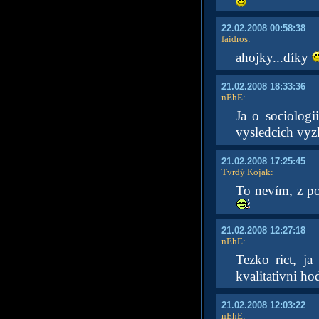
22.02.2008 00:58:38
faidros
:
ahojky...díky
21.02.2008 18:33:36
nEhE
:
Ja o sociolog
vysledcich vyz
21.02.2008 17:25:45
Tvrdý Kojak
:
To nevím, z p
21.02.2008 12:27:18
nEhE
:
Tezko rict, j
kvalitativni ho
21.02.2008 12:03:22
nEhE
: