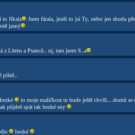
 to říkala
Jsem fárala, jestli to jsi Ty, nebo jen shoda př
ostě jasný
má z Literu a Psanců.. nj, tam jsem S..a
 píšeš..
 hezké
to moje maličkost tu bude ještě chvíli....domů se
ak půjdeš spát tak hezké sny
ošlo
hezké