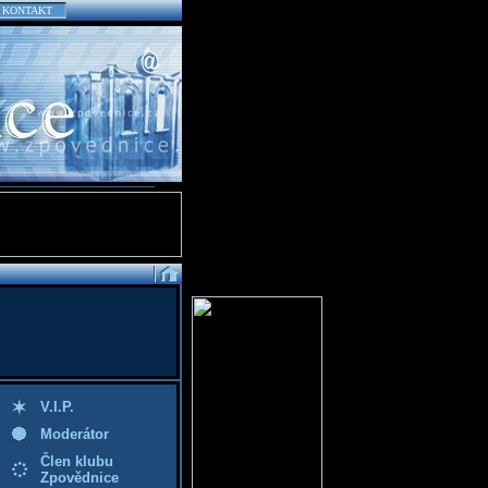
KONTAKT
V.I.P.
Moderátor
Člen klubu
Zpovědnice