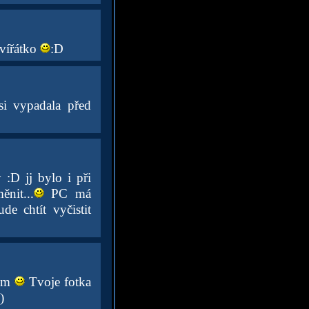
zvířátko
:D
i vypadala před
:D jj bylo i při
nit...
PC má
e chtít vyčistit
sem
Tvoje fotka
)