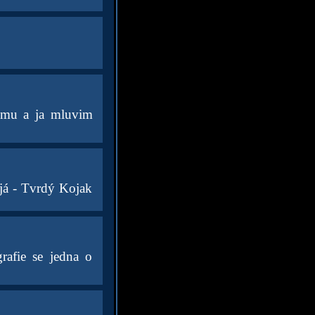
kumu a ja mluvim
já - Tvrdý Kojak
rafie se jedna o