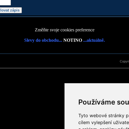
Změňte svoje cookies preference
Slevy do obchodu...
NOTINO
...aktuálně.
Copyr
Používáme sou
Tyto webové stránky po
cílem vylepšení uživat