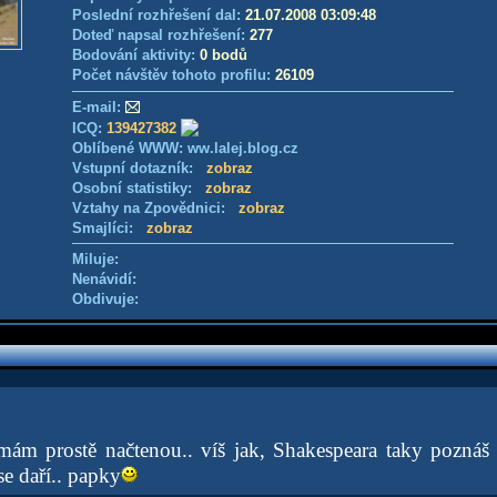
Poslední rozhřešení dal:
21.07.2008 03:09:48
Doteď napsal rozhřešení:
277
Bodování aktivity:
0 bodů
Počet návštěv tohoto profilu:
26109
E-mail:
ICQ:
139427382
Oblíbené WWW: ww.lalej.blog.cz
Vstupní dotazník:
zobraz
Osobní statistiky:
zobraz
Vztahy na Zpovědnici:
zobraz
Smajlíci:
zobraz
Miluje:
Nenávidí:
Obdivuje:
mám prostě načtenou.. víš jak, Shakespeara taky pozná
se daří.. papky