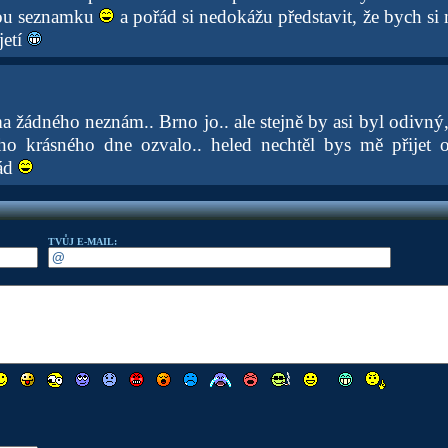
kou seznamku
a pořád si nedokážu představit, že bych si
jetí
ma žádného neznám.. Brno jo.. ale stejně by asi byl odivn
ho krásného dne ozvalo.. heled nechtěl bys mě přijet o
rád
TVŮJ E-MAIL: