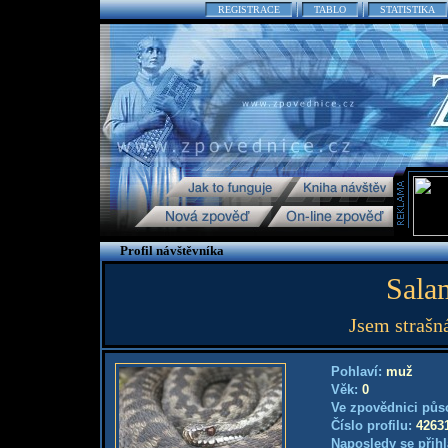
REGISTRACE
TABLO
STATISTIKA
Profil návštěvníka
Sala
Jsem strašná
Pohlaví:
muž
Věk:
0
Ve zpovědnici půs
Číslo profilu:
4263
Naposledy se přihl