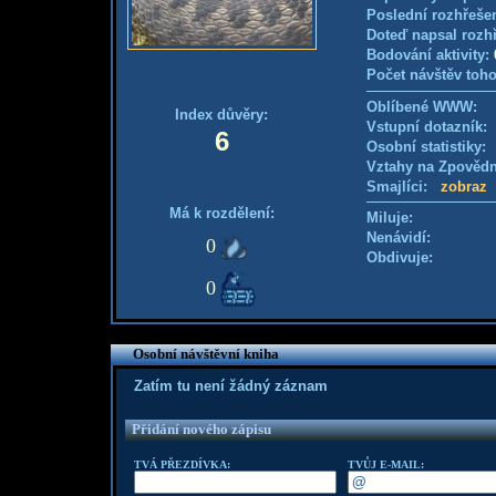
Poslední rozhřešen
Doteď napsal rozh
Bodování aktivity:
Počet návštěv toho
Oblíbené WWW:
Index důvěry:
Vstupní dotazník: 
6
Osobní statistiky
Vztahy na Zpověd
Smajlíci:
zobraz
Má k rozdělení:
Miluje:
Nenávidí:
0
Obdivuje:
0
Osobní návštěvní kniha
Zatím tu není žádný záznam
Přidání nového zápisu
TVÁ PŘEZDÍVKA:
TVŮJ E-MAIL: