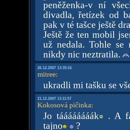
peněženka-v ní všec
divadla, řetízek od b
pak v té tašce ještě dr
Ještě že ten mobil js
už nedala. Tohle se 
nikdy nic neztratila.
26.12.2007 13:35:16
mitree
:
ukradli mi tašku se v
21.12.2007 13:11:57
Kokosová pičinka
:
Jo táááááááák
. A fa
tajno
?