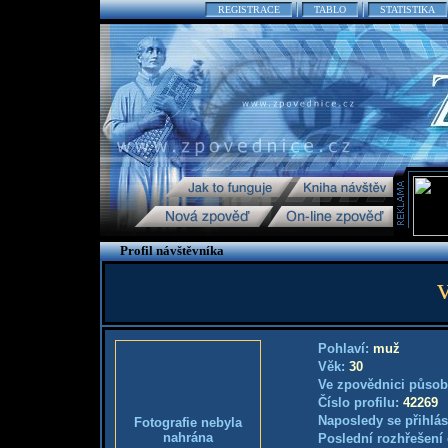
REGISTRACE
TABLO
STATISTIKA
Profil návštěvníka
Pohlaví:
muž
Věk:
30
Ve zpovědnici působ
Číslo profilu:
42269
Naposledy se přihlás
Fotografie nebyla
nahrána
Poslední rozhřešení 