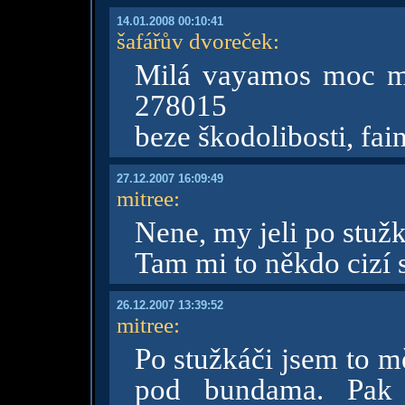
14.01.2008 00:10:41
šafářův dvoreček
:
Milá vayamos moc mě
278015
beze škodolibosti, fain
27.12.2007 16:09:49
mitree
:
Nene, my jeli po stuž
Tam mi to někdo cizí 
26.12.2007 13:39:52
mitree
:
Po stužkáči jsem to m
pod bundama. Pak 