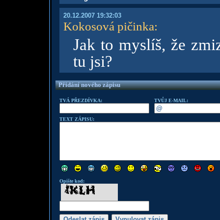
20.12.2007 19:32:03
Kokosová pičinka
:
Jak to myslíš, že zm
tu jsi?
Přidání nového zápisu
TVÁ PŘEZDÍVKA:
TVŮJ E-MAIL:
TEXT ZÁPISU:
Opište kod: