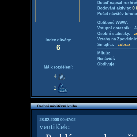
Doteď napsal rozhře
Bodování aktivity:
0 
Počet návštěv tohoto
Oblíbené WWW:
Vstupní dotazník: Je
Osobní statistiky:
z
Vztahy na Zpovědni
Index důvěry:
Smajlíci:
zobraz
6
Miluje:
Nenávidí:
Obdivuje:
Má k rozdělení:
4
2
Osobní návštěvní kniha
28.02.2008 00:47:02
ventilček: