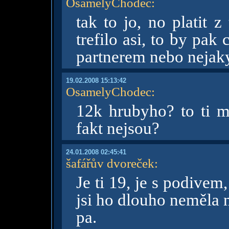
OsamelyChodec
:
tak to jo, no platit 
trefilo asi, to by pak
partnerem nebo nejaky
19.02.2008 15:13:42
OsamelyChodec
:
12k hrubyho? to ti 
fakt nejsou?
24.01.2008 02:45:41
šafářův dvoreček
:
Je ti 19, je s podivem,
jsi ho dlouho neměla 
pa.