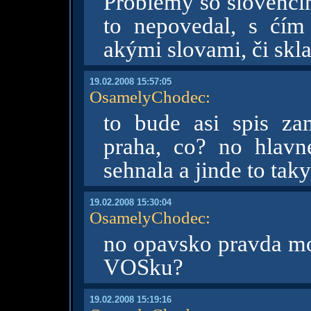
Problémy so slovenč
to nepovedal, s ćí
akými slovami, či skl
19.02.2008 15:57:05
OsamelyChodec
:
to bude asi spis za
praha, co? no hlavn
sehnala a jinde to tak
19.02.2008 15:30:04
OsamelyChodec
:
no opavsko pravda mo
VOSku?
19.02.2008 15:19:16