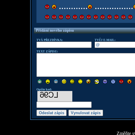
............
................
Přidání nového zápisu
TVÁ PŘEZDÍVKA:
TVŮJ E-MAIL:
TEXT ZÁPISU:
Opište kod:
Změňte sv