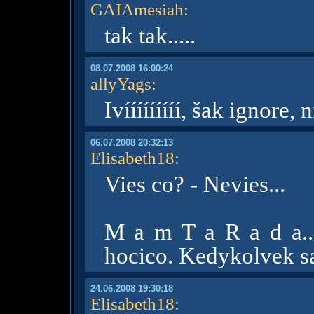
GAIAmesiah
:
tak tak.....
08.07.2008 16:00:24
allyYags
:
Ivííííííííí, šak ignore, 
06.07.2008 20:32:13
Elisabeth18
:
Vies co? - Nevies...
M a m T a R a d a..
hocico. Kedykolvek sa
24.06.2008 19:30:18
Elisabeth18
: