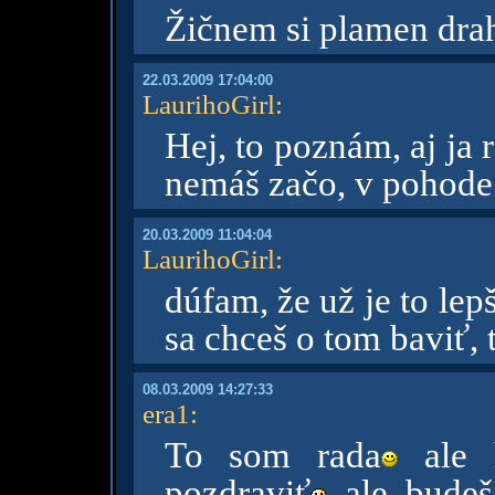
Žičnem si plamen dr
22.03.2009 17:04:00
LaurihoGirl
:
Hej, to poznám, aj ja 
nemáš začo, v pohod
20.03.2009 11:04:04
LaurihoGirl
:
dúfam, že už je to lep
sa chceš o tom baviť, 
08.03.2009 14:27:33
era1
:
To som rada
ale h
pozdraviť
ale budeš 