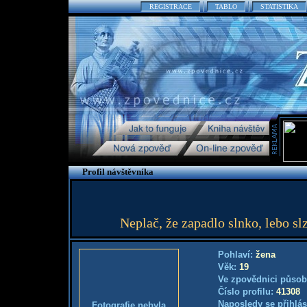
REGISTRACE
TABLO
STATISTIKA
Profil návštěvníka
Neplač, že zapadlo slnko, lebo slz
Pohlaví:
žena
Věk:
19
Ve zpovědnici působ
Číslo profilu:
41308
Naposledy se přihlás
Fotografie nebyla