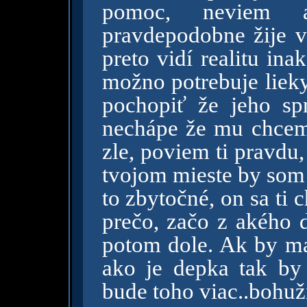
pomoc, neviem 
pravdepodobne žije v
preto vidí realitu in
možno potrebuje lieky
pochopiť že jeho sp
nechápe že mu chcem
zle, poviem ti pravdu,
tvojom mieste by som 
to zbytočné, on sa ti
prečo, začo z akého d
potom dole. Ak by ma
ako je depka tak by 
bude toho viac..bohuži