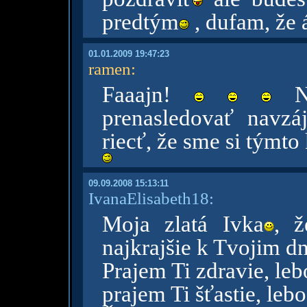
predtým
, dufam, že 
01.01.2009 19:47:23
ramen
:
Faaajn!
Na
prenasledovať navz
riecť, že sme si týmto 
09.09.2008 15:13:11
IvanaElisabeth18:
Moja zlatá Ivka
, ž
najkrajšie k Tvojim 
Prajem Ti zdravie, leb
prajem Ti šťastie, lebo