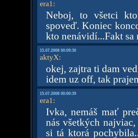
era1
:
Neboj, to všetci kt
spoveď. Koniec koncov
kto nenávidí...Fakt sa
15.07.2008 00:09:30
aktyX
:
okej, zajtra ti dam ved
idem uz off, tak praj
15.07.2008 00:00:39
era1
:
Ivka, nemáš mať prečo
nás všetkých najviac, 
si tá ktorá pochybila