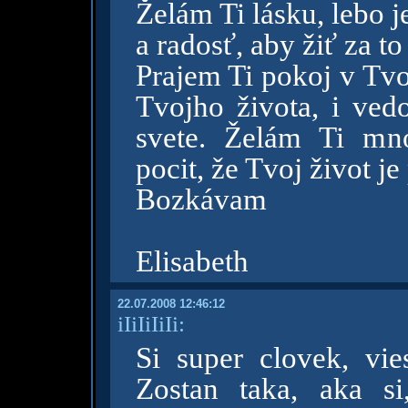
Želám Ti lásku, lebo j
a radosť, aby žiť za to 
Prajem Ti pokoj v Tv
Tvojho života, i ved
svete. Želám Ti mn
pocit, že Tvoj život j
Bozkávam
Elisabeth
22.07.2008 12:46:12
iIiIiIiIi:
Si super clovek, vie
Zostan taka, aka si