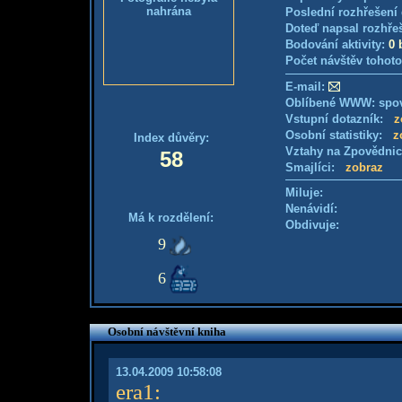
nahrána
Poslední rozhřešení 
Doteď napsal rozhře
Bodování aktivity:
0 
Počet návštěv tohoto
E-mail:
Oblíbené WWW: spov
Vstupní dotazník:
z
Osobní statistiky:
z
Index důvěry:
Vztahy na Zpovědni
58
Smajlíci:
zobraz
Miluje:
Nenávidí:
Má k rozdělení:
Obdivuje:
9
6
Osobní návštěvní kniha
13.04.2009 10:58:08
era1
: