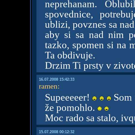
neprehanam. Oblub
spovednice, potreb
ublizi, povznes sa nad
aby si sa nad nim p
tazko, spomen si na mn
Ta obdivuje.
Drzim Ti prsty v zivot
16.07.2008 15:42:33
ramen
:
Supeeeeer!
Som n
že pomohlo.
Moc rado sa stalo, iv
15.07.2008 00:12:32