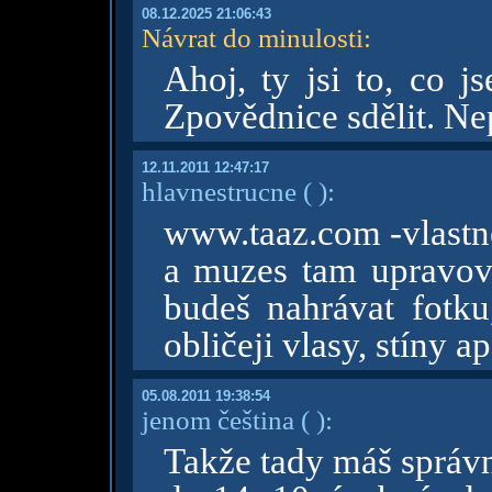
08.12.2025 21:06:43
Návrat do minulosti
:
Ahoj, ty jsi to, co j
Zpovědnice sdělit. Ne
12.11.2011 12:47:17
hlavnestrucne
( )
:
www.taaz.com -vlastne
a muzes tam upravovat
budeš nahrávat fotku
obličeji vlasy, stíny a
05.08.2011 19:38:54
jenom čeština
( )
:
Takže tady máš správ