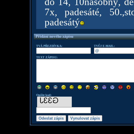
do 14, 10násobný, des
7x, padesáté, 50.,st
padesátý
Přidání nového zápisu
TVÁ PŘEZDÍVKA:
TVŮJ E-MAIL:
TEXT ZÁPISU:
Opište kod: