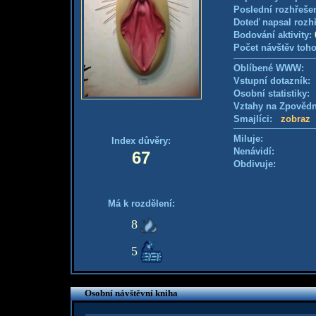
Poslední rozhřešen
Doteď napsal rozh
Bodování aktivity:
Počet návštěv toho
Oblíbené WWW:
Vstupní dotazník
Osobní statistiky
Vztahy na Zpověd
Smajlíci:
zobraz
Miluje:
Index důvěry:
Nenávidí:
67
Obdivuje:
Má k rozdělení:
8
5
Osobní návštěvní kniha