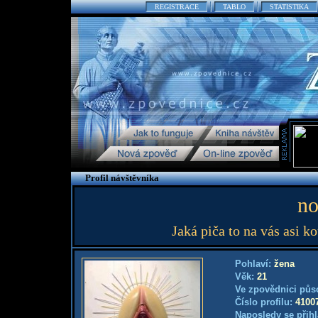
REGISTRACE
TABLO
STATISTIKA
Profil návštěvníka
no
Jaká piča to na vás asi 
Pohlaví:
žena
Věk:
21
Ve zpovědnici půs
Číslo profilu:
4100
Naposledy se přihl