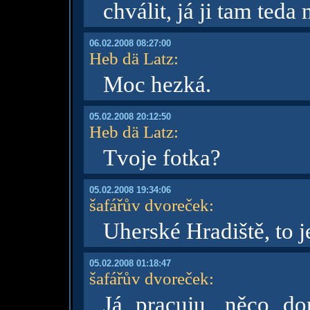
chválit, já ji tam teda
06.02.2008 08:27:00
Heb dä Latz
:
Moc hezká.
05.02.2008 20:12:50
Heb dä Latz
:
Tvoje fotka?
05.02.2008 19:34:06
šafářův dvoreček
:
Uherské Hradiště, to j
05.02.2008 01:18:47
šafářův dvoreček
:
Já pracuju, něco do