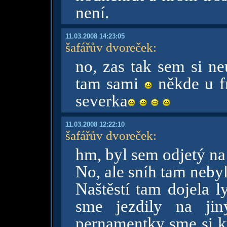
není.
11.03.2008 14:23:05
šafářův dvoreček
:
no, zas tak sem si neu
tam sami
někde u fr
severka
11.03.2008 12:22:10
šafářův dvoreček
:
hm, byl sem odjetý na
No, ale sníh tam neby
Naštěstí tam dojela l
sme jezdily na ji
pernamentky sme si ku