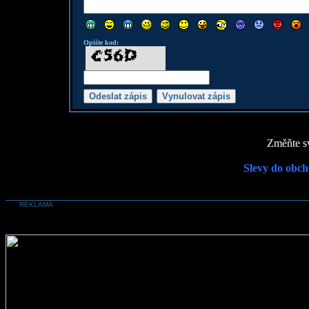
Opište kod:
Změňte sv
Slevy do obch
REKLAMA