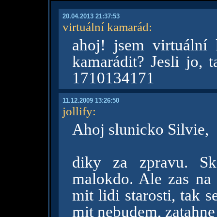
20.04.2013 21:37:53
virtuální kamarád
:
ahoj! jsem virtuáln
kamarádit? Jesli jo, 
1710134171
11.12.2009 13:26:50
jollify
:
Ahoj slunicko Silvie,
diky za zpravu. Sk
malokdo. Ale zas na
mit lidi starosti, tak 
mit nebudem, zatahne