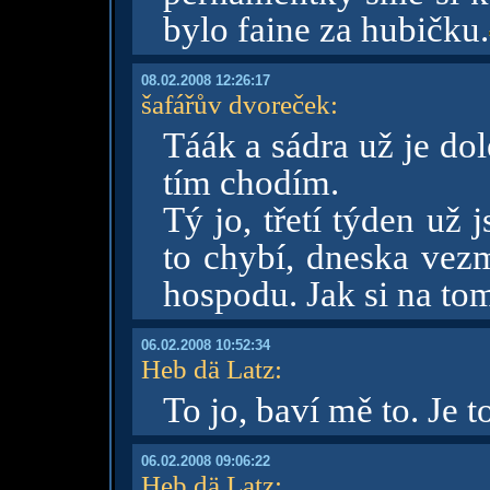
bylo faine za hubičku.
08.02.2008 12:26:17
šafářův dvoreček
:
Táák a sádra už je dole
tím chodím.
Tý jo, třetí týden už
to chybí, dneska vezm
hospodu. Jak si na to
06.02.2008 10:52:34
Heb dä Latz
:
To jo, baví mě to. Je 
06.02.2008 09:06:22
Heb dä Latz
: