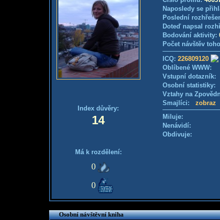
Naposledy se přihl
Poslední rozhřešen
Doteď napsal rozh
Bodování aktivity:
Počet návštěv toho
ICQ:
226809120
Oblíbené WWW:
Vstupní dotazník
Osobní statistiky
Vztahy na Zpověd
Smajlíci:
zobraz
Index důvěry:
Miluje:
14
Nenávidí:
Obdivuje:
Má k rozdělení:
0
0
Osobní návštěvní kniha