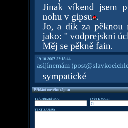
Jinak víkend jsem 
nohu v gipsu
.
Jo, a dík za pěknou 
jako: " vodprejskni úc
Měj se pěkně fain.
19.10.2007 23:18:44
asijínemám
(post@slavkoeichle
sympatické
Přidání nového zápisu
TVÁ PŘEZDÍVKA:
TVŮJ E-MAIL:
TEXT ZÁPISU: