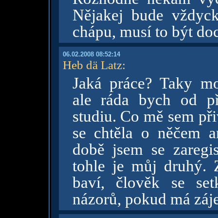
Nějakej bude vždyck
chápu, musí to být doc
06.02.2008 08:52:14
Heb dä Latz
:
Jaká práce? Taky mo
ale ráda bych od př
studiu. Co mě sem při
se chtěla o něčem a
době jsem se zaregi
tohle je můj druhý. 
baví, člověk se se
názorů, pokud má zájem