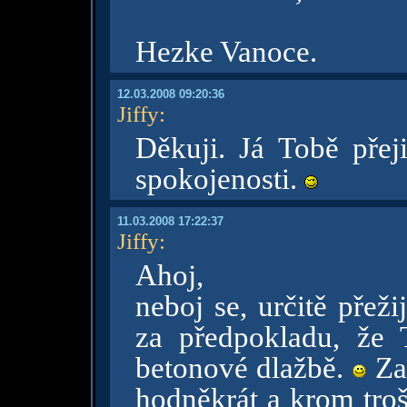
Hezke Vanoce.
12.03.2008 09:20:36
Jiffy
:
Děkuji. Já Tobě přeji
spokojenosti.
11.03.2008 17:22:37
Jiffy
:
Ahoj,
neboj se, určitě přeži
za předpokladu, že
betonové dlažbě.
Za
hodněkrát a krom tro