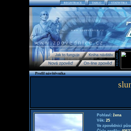
REGISTRACE
TABLO
STATISTIKA
Profil návštěvníka
slu
Pohlaví:
žena
Věk:
25
Ve zpovědnici půs
Číslo profilu:
4063