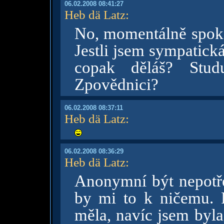
06.02.2008 08:41:27
Heb dä Latz
:
No, momentálně spok
Jestli jsem sympatická
copak děláš? Stud
Zpovědnici?
06.02.2008 08:37:11
Heb dä Latz
:
06.02.2008 08:36:29
Heb dä Latz
:
Anonymní být nepotře
by mi to k ničemu. 
měla, navíc jsem byla