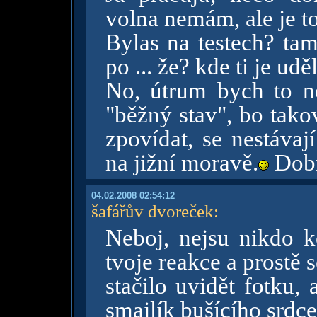
volna nemám, ale je t
Bylas na testech? ta
po ... že? kde ti je ud
No, útrum bych to ne
"běžný stav", bo takov
zpovídat, se nestávaj
na jižní moravě.
Dobr
04.02.2008 02:54:12
šafářův dvoreček
:
Neboj, nejsu nikdo 
tvoje reakce a prostě 
stačilo uvidět fotku,
smajlík bušícího srdce