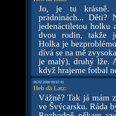
Jo, je tu krásně.
prádninách... Děti?
jedenáctiletou holku 
dvou rodin, takže 
Holka je bezproblémov
dívá se na mě zvysoka
je malý), druhý lže. 
když hrajeme fotbal 
06.02.2008 08:57:41
Heb dä Latz
:
Vážně? Tak já mám z
ve Švýcarsku. Ráda by
Rozhodně někam vyce