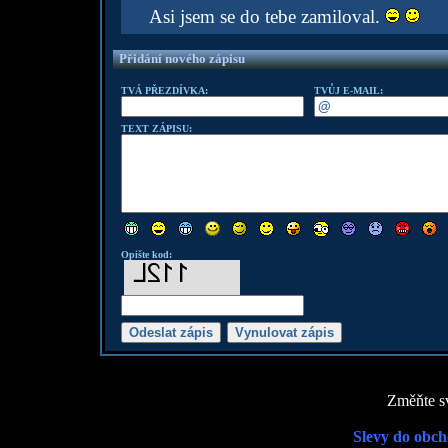
Asi jsem se do tebe zamiloval.
Přidání nového zápisu
TVÁ PŘEZDÍVKA:
TVŮJ E-MAIL:
TEXT ZÁPISU:
Opište kod:
Změňte sv
Slevy do obch