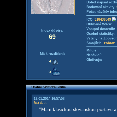
Doteď napsal rozh
Bodování aktivity:
Počet návštěv toho
ICQ:
318436549
Oblíbené WWW:
Vstupní dotazník
Index důvěry:
Osobní statistiky
69
Vztahy na Zpověd
Smajlíci:
zobraz
Miluje:
Má k rozdělení:
Nenávidí:
Obdivuje:
9
6
Osobní návštěvní kniha
19.01.2014 16:57:58
Just do it
:
"Mam klasickou slovanskou postavu a