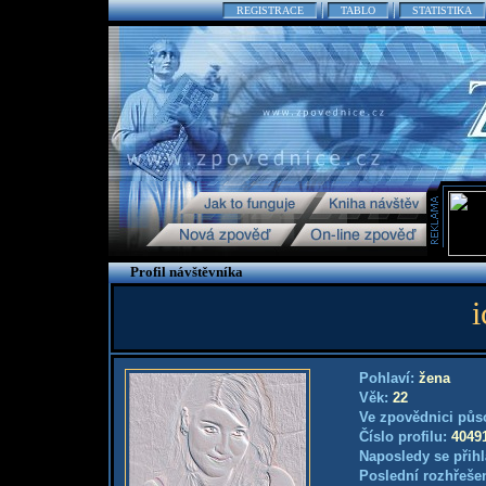
REGISTRACE
TABLO
STATISTIKA
Profil návštěvníka
Pohlaví:
žena
Věk:
22
Ve zpovědnici půs
Číslo profilu:
4049
Naposledy se přihl
Poslední rozhřešen