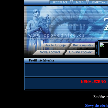
REGISTRACE
TABLO
STATISTIKA
Profil návštěvníka
NENALEZENO - P
Změňte sv
Slevy do obch