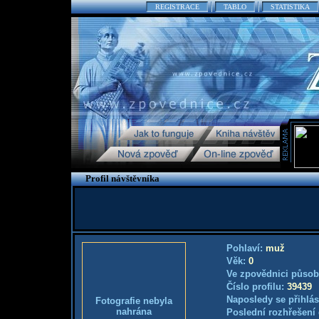
REGISTRACE
TABLO
STATISTIKA
Profil návštěvníka
Pohlaví:
muž
Věk:
0
Ve zpovědnici působ
Číslo profilu:
39439
Naposledy se přihlás
Fotografie nebyla
nahrána
Poslední rozhřešení 