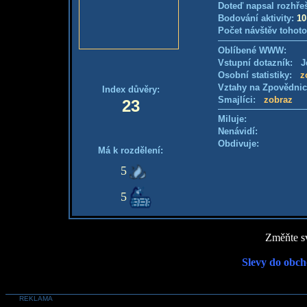
Doteď napsal rozhře
Bodování aktivity:
10
Počet návštěv tohoto
Oblíbené WWW:
Vstupní dotazník: Je
Osobní statistiky:
z
Vztahy na Zpovědni
Index důvěry:
Smajlíci:
zobraz
23
Miluje:
Nenávidí:
Obdivuje:
Má k rozdělení:
5
5
Změňte sv
Slevy do obch
REKLAMA