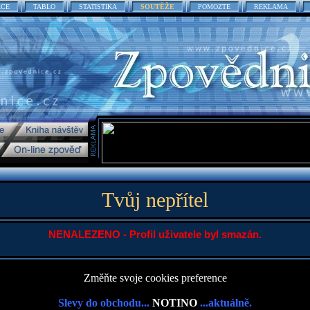
ACE
TABLO
STATISTIKA
SOUTĚŽE
POMOZTE
REKLAMA
Tvůj nepřítel
NENALEZENO - Profil uživatele byl smazán.
Změňte svoje cookies preference
Slevy do obchodu...
NOTINO
...aktuálně.