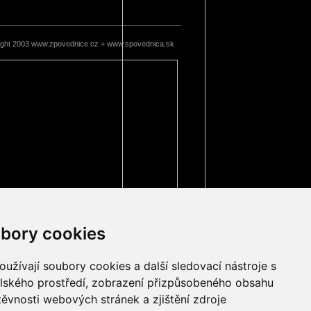
ight 2003 www.zpovednice.cz + www.spovednica.sk
bory cookies
užívají soubory cookies a další sledovací nástroje s
elského prostředí, zobrazení přizpůsobeného obsahu
těvnosti webových stránek a zjištění zdroje