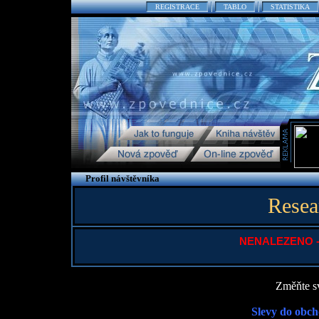
REGISTRACE
TABLO
STATISTIKA
Profil návštěvníka
Resear
NENALEZENO - P
Změňte sv
Slevy do obch