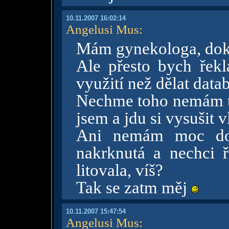
10.11.2007 16:02:14
Angelusi Mus
:
Mám gynekologa, do
Ale přesto bych řek
využití než dělat data
Nechme toho nemám te
jsem a jdu si vysušit v
Ani nemám moc dob
nakrknutá a nechci 
litovala, víš?
Tak se zatm měj
10.11.2007 15:47:54
Angelusi Mus
: