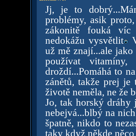
Jj, je to dobrý...
problémy, asik proto,
zákonitě fouká ví
nedokážu vysvětlit
V
už mě znají...ale jako
používat vitamíny,
droždí...Pomáhá to na
zánětů, takže prej je
životě neměla, ne že b
Jo, tak horský dráhy j
nebejvá...blbý na nich 
špatně, nikdo to neza
taky když někde něco 