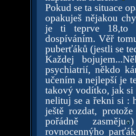
Pokud se ta situace op
opakuješ nějakou chy
je ti teprve 18,to
dospíváním. Věř tomu,
puberťáků (jestli se t
Každej bojujem...N
psychiatrií, někdo k
učením a nejlepší je t
takový vodítko, jak si 
nelituj se a řekni si :
ještě rozdat, protož
pořádně zasměju
rovnocennýho parťák