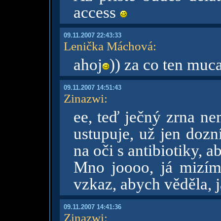
access
09.11.2007 22:43:33
Lenička Máchová
:
ahoj
)) za co ten muc
09.11.2007 14:51:43
Zinazwi
:
ee, teď ječný zrna n
ustupuje, už jen dozn
na oči s antibiotiky, a
Mno joooo, já mizím
vzkaz, abych věděla, ja
09.11.2007 14:41:36
Zinazwi
: