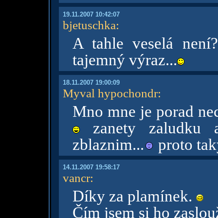
19.11.2007 10:42:07
bjetuschka
:
A tahle veselá nen
tajemný výraz...
18.11.2007 19:00:09
Myval hypochondr
:
Mno mne je porad ne
zanety zaludku at
zblaznim...
proto tak
14.11.2007 19:58:17
vancr
:
Díky za plamínek.
Čím jsem si ho zaslou