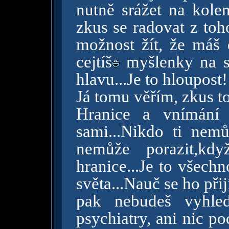
nutně srážet na kolen
zkus se radovat z toh
možnost žít, že máš d
cejtíš
myšlenky na s
hlavu...Je to hloupost!
Já tomu věřím, zkus t
Hranice a vnímání 
sami...Nikdo ti nemů
nemůže porazit,kdy
hranice...Je to všech
světa...Nauč se ho přij
pak nebudeš vyhled
psychiatry, ani nic p