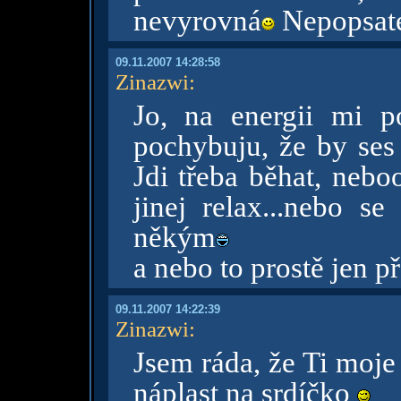
nevyrovná
Nepopsate
09.11.2007 14:28:58
Zinazwi
:
Jo, na energii mi p
pochybuju, že by ses
Jdi třeba běhat, neb
jinej relax...nebo se
někým
a nebo to prostě jen př
09.11.2007 14:22:39
Zinazwi
:
Jsem ráda, že Ti moje
náplast na srdíčko