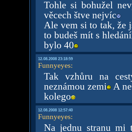
Tohle si bohužel ne
věcech štve nejvíc
Ale vem si to tak, že 
to budeš mít s hledán
bylo 40
12.08.2008 23:18:59
Funnyeyes
:
Tak vzhůru na cest
neznámou zemi
A net
kolego
12.08.2008 12:57:40
Funnyeyes
:
Na jednu stranu mi t