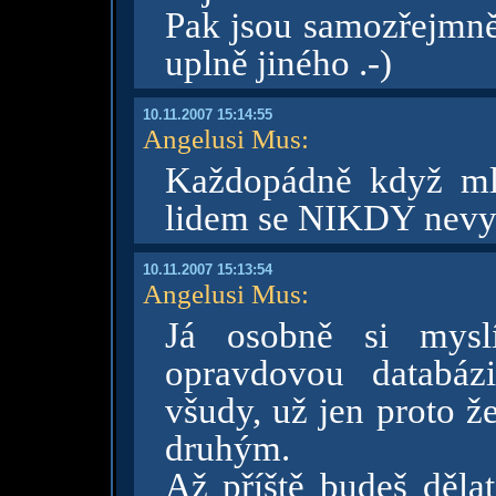
Pak jsou samozřejmně
uplně jiného .-)
10.11.2007 15:14:55
Angelusi Mus
:
Každopádně když ml
lidem se NIKDY nevyb
10.11.2007 15:13:54
Angelusi Mus
:
Já osobně si mysl
opravdovou databáz
všudy, už jen proto ž
druhým.
Až příště budeš děla