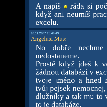
A napiš
ráda si poč
když ani neumíš prac
excelu.
10.11.2007 15:46:49
Angelusi Mus
:
No dobře nechm
nedostaneme.
Prostě když jdeš k v
žádnou databázi v exc
tvoje jméno a hned m
tvůj pejsek nemocnej,
dlužníky a tak mu to 
to je databáze.