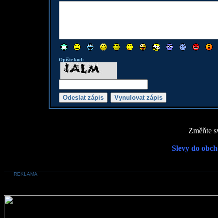
Opište kod:
Změňte sv
Slevy do obch
REKLAMA