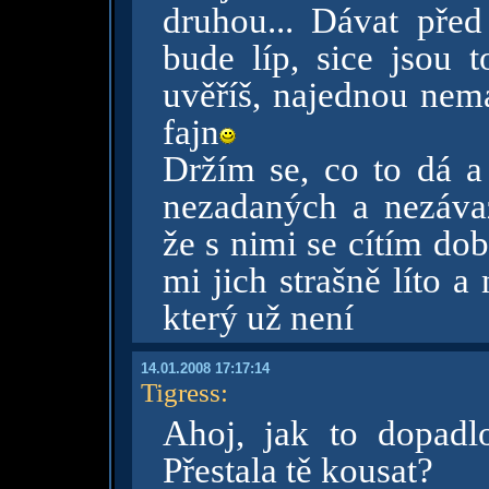
druhou... Dávat před
bude líp, sice jsou 
uvěříš, najednou nemá
fajn
Držím se, co to dá 
nezadaných a nezávaz
že s nimi se cítím dob
mi jich strašně líto 
který už není
14.01.2008 17:17:14
Tigress
:
Ahoj, jak to dopadl
Přestala tě kousat?