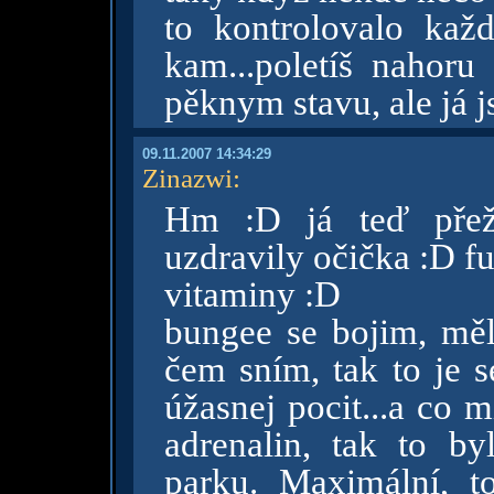
to kontrolovalo každ
kam...poletíš nahor
pěknym stavu, ale já j
09.11.2007 14:34:29
Zinazwi
:
Hm :D já teď přež
uzdravily očička :D 
vitaminy :D
bungee se bojim, měl
čem sním, tak to je 
úžasnej pocit...a co 
adrenalin, tak to b
parku. Maximální, t