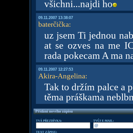
všichni...najdi ho
09.11.2007 13:38:07
baterčička
:
uz jsem Ti jednou nab
at se ozves na me I
rada pokecam A ma nab
09.11.2007 12:27:53
Akira-Angelina
:
Tak to držím palce a p
těma práškama neblbni
Přidání nového zápisu
TVÁ PŘEZDÍVKA:
TVŮJ E-MAIL:
TEXT ZÁPISU: