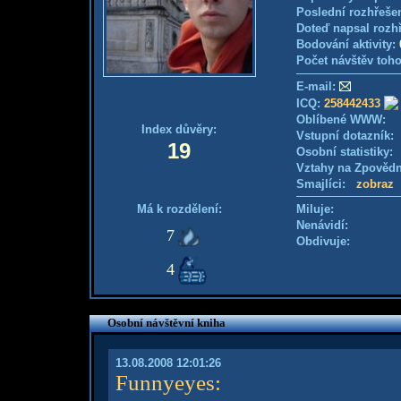
Poslední rozhřešen
Doteď napsal rozh
Bodování aktivity:
Počet návštěv toho
E-mail:
ICQ:
258442433
Oblíbené WWW:
Index důvěry:
Vstupní dotazník
19
Osobní statistiky
Vztahy na Zpověd
Smajlíci:
zobraz
Má k rozdělení:
Miluje:
Nenávidí:
7
Obdivuje:
4
Osobní návštěvní kniha
13.08.2008 12:01:26
Funnyeyes
: