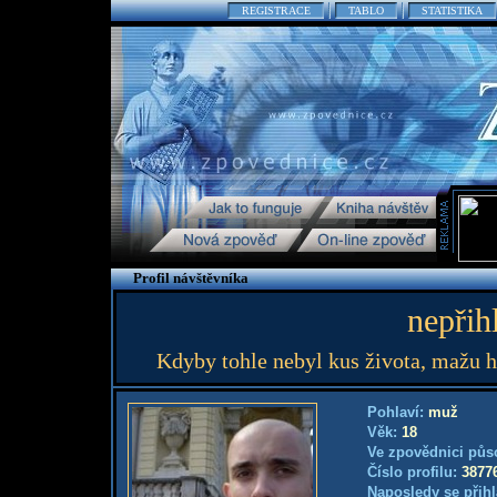
REGISTRACE
TABLO
STATISTIKA
Profil návštěvníka
nepřih
Kdyby tohle nebyl kus života, mažu 
Pohlaví:
muž
Věk:
18
Ve zpovědnici půs
Číslo profilu:
3877
Naposledy se přihl