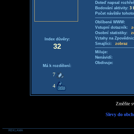
Doteď napsal rozhře
Bodování aktivity:
3 
Počet návštěv tohoto
Oblíbené WWW:
Vstupní dotazník:
z
Osobní statistiky:
z
Vztahy na Zpovědni
Index důvěry:
Smajlíci:
zobraz
32
Miluje:
Nenávidí:
Obdivuje:
Má k rozdělení:
7
4
Změňte sv
Slevy do obch
REKLAMA