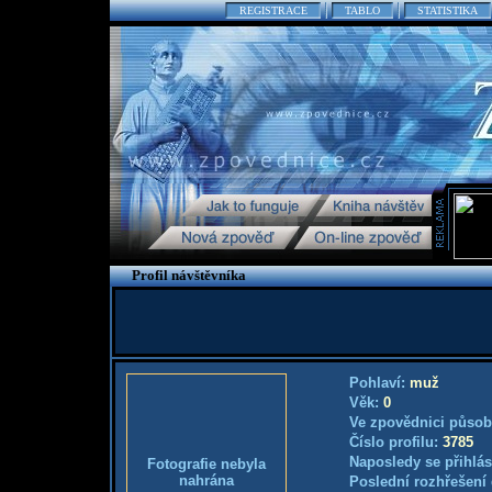
REGISTRACE
TABLO
STATISTIKA
Profil návštěvníka
Pohlaví:
muž
Věk:
0
Ve zpovědnici působ
Číslo profilu:
3785
Naposledy se přihlás
Fotografie nebyla
nahrána
Poslední rozhřešení 