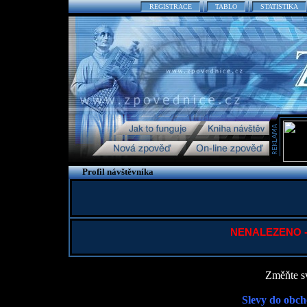
REGISTRACE
TABLO
STATISTIKA
Profil návštěvníka
NENALEZENO - P
Změňte sv
Slevy do obch