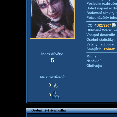
Poslední rozhřešen
Doteď napsal rozh
Bodování aktivity:
Počet návštěv toho
ICQ:
458272907
Oblíbené WWW: www
Vstupní dotazník
Osobní statistiky
Vztahy na Zpověd
Smajlíci:
zobraz
Index důvěry:
Miluje:
5
Nenávidí:
Obdivuje:
Má k rozdělení:
0
0
Osobní návštěvní kniha