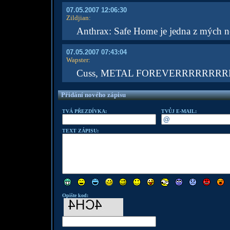
07.05.2007 12:06:30
Zildjian
:
Anthrax: Safe Home je jedna z mých n
07.05.2007 07:43:04
Wapster
:
Cuss, METAL FOREVERRRRRRRRRRR!
Přidání nového zápisu
TVÁ PŘEZDÍVKA:
TVŮJ E-MAIL:
TEXT ZÁPISU:
Opište kod: