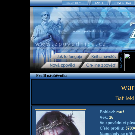
REGISTRACE
TABLO
STATISTIKA
Profil návštěvníka
war
Baf lekl
Pohlaví:
muž
Věk:
16
Ve zpovědnici půs
Číslo profilu:
3709
Naposledy se přihl