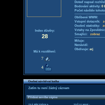
Doteď napsal rozhře
Bodování aktivity:
0 
Počet návštěv tohoto
Oblíbené WWW:
Vstupní dotazník:
z
Osobní statistiky:
z
Vztahy na Zpovědni
Index důvěry:
Smajlíci:
zobraz
28
Miluje:
Nenávidí:
Obdivuje:
arj
Má k rozdělení:
7
4
Osobní návštěvní kniha
Zatím tu není žádný záznam
Přidání nového zápisu
TVÁ PŘEZDÍVKA:
TVŮJ E-MAIL: