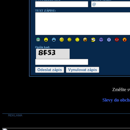
TEXT ZÁPISU:
Opište kod:
Změňte sv
Slevy do obch
REKLAMA