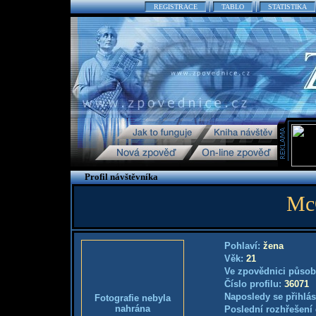
REGISTRACE
TABLO
STATISTIKA
Profil návštěvníka
Mc
Pohlaví:
žena
Věk:
21
Ve zpovědnici působ
Číslo profilu:
36071
Naposledy se přihlás
Fotografie nebyla
nahrána
Poslední rozhřešení 