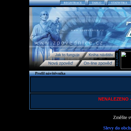
REGISTRACE
TABLO
STATISTIKA
Profil návštěvníka
NENALEZENO - P
Změňte sv
Slevy do obch