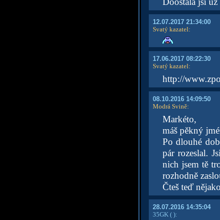
Doostala jsi už
12.07.2017 21:34:00
Svatý kazatel
:
17.06.2017 08:22:30
Svatý kazatel
:
http://www.zpo
08.10.2016 14:09:50
Modrá Svině
:
Markéto,
máš pěkný jmén
Po dlouhé době
pár rozeslal. J
nich jsem tě tr
rozhodně zaslo
Čteš teď nějak
28.07.2016 14:35:04
35GK
( )
: