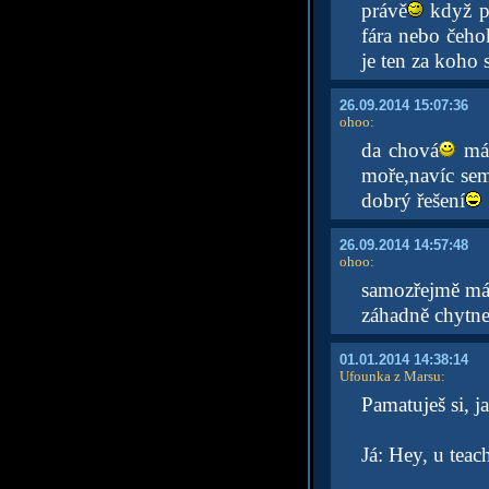
právě
když po
fára nebo čeho
je ten za koho 
26.09.2014 15:07:36
ohoo
:
da chová
máš
moře,navíc sem
dobrý řešení
26.09.2014 14:57:48
ohoo
:
samozřejmě máš
záhadně chytn
01.01.2014 14:38:14
Ufounka z Marsu
:
Pamatuješ si, ja
Já: Hey, u teach