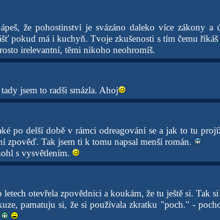
peš, že pohostinství je svázáno daleko více zákony a ú
ášť pokud má i kuchyň. Tvoje zkušenosti s tím čemu říkáš
prosto irelevantní, těmi nikoho neohromíš.
tady jsem to radši smázla. Ahoj
aké po delší době v rámci odreagování se a jak to tu projí
dní zpověď. Tak jsem ti k tomu napsal menší román.
ohl s vysvětlením.
 letech otevřela zpovědnici a koukám, že tu ještě si. Tak si
uze, pamatuju si, že si používala zkratku "poch." - pocho
o