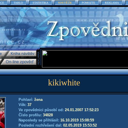
ACE
TABLO
STATISTIKA
SOUTĚŽE
POMOZTE
REKLAMA
kikiwhite
Pohlaví:
žena
Věk:
37
Ve zpovědnici působí od:
24.01.2007 17:52:23
Číslo profilu:
34828
Naposledy se přihlásil:
16.10.2019 15:08:59
Poslední rozhřešení dal:
02.05.2019 15:53:52