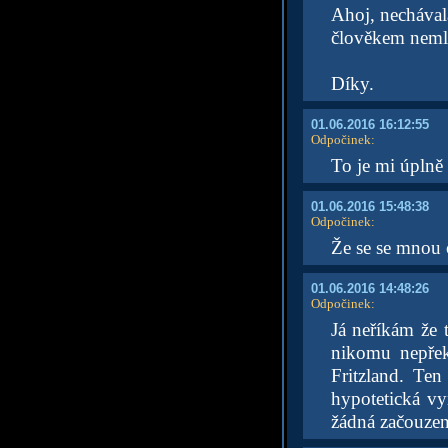
Ahoj, nechával
člověkem nemluv
Díky.
01.06.2016 16:12:55
Odpočinek
:
To je mi úplně 
01.06.2016 15:48:38
Odpočinek
:
Že se se mnou o
01.06.2016 14:48:26
Odpočinek
:
Já neříkám že t
nikomu nepřek
Fritzland. Ten
hypotetická vy
žádná začouzen