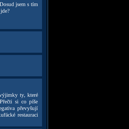
 Dosud jsem s tím
 jde?
výjimky ty, které
řečti si co píše
egativa převyšují
uřácké restauraci