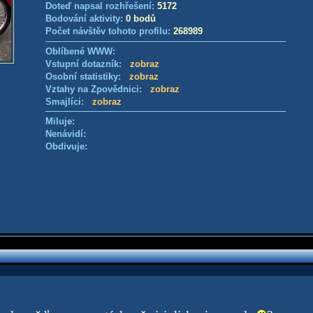
Doteď napsal rozhřešení:
5172
Bodování aktivity:
0 bodů
Počet návštěv tohoto profilu:
268989
Oblíbené WWW:
Vstupní dotazník:
zobraz
Osobní statistiky:
zobraz
Vztahy na Zpovědnici:
zobraz
Smajlíci:
zobraz
Miluje:
Nenávidí:
Obdivuje: