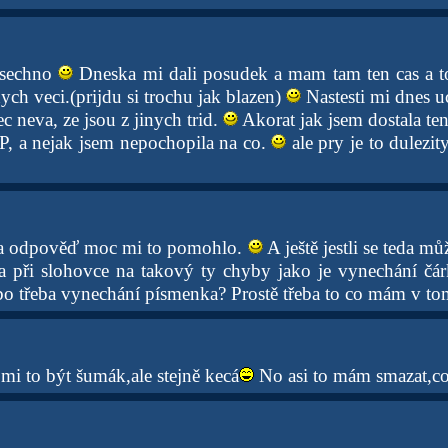
vsechno
Dneska mi dali posudek a mam tam ten cas a to
ch veci.(prijdu si trochu jak blazen)
Nastesti mi dnes uci
ec neva, ze jsou z jinych trid.
Akorat jak jsem dostala te
IP, a nejak jsem nepochopila na co.
ale pry je to dulezit
za odpověď moc mi to pomohlo.
A ještě jestli se teda mů
ba při slohovce na takový ty chyby jako je vynechání čá
o třeba vynechání písmenka? Prostě třeba to co mám v 
 mi to být šumák,ale stejně kecá
No asi to mám smazat,c