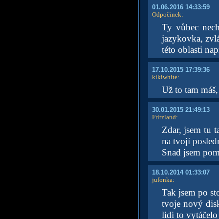
01.06.2016 14:33:59
Odpočinek
:
Ty vůbec nechá
jazykovka, zvl
této oblasti na
17.10.2015 17:39:36
kikiwhite
:
Už to tam máš, 
30.01.2015 21:49:13
Fritzland
:
Zdar, jsem tu t
na tvojí posle
Snad jsem pom
18.10.2014 01:33:07
jufonka
:
Tak jsem po sto
tvoje nový disk
lidi to vytáčel