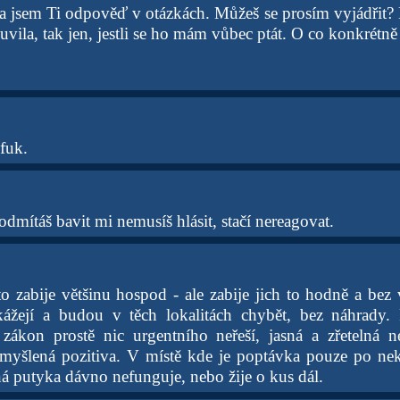
a jsem Ti odpověď v otázkách. Můžeš se prosím vyjádřit?
ila, tak jen, jestli se ho mám vůbec ptát. O co konkrétně
fuk.
dmítáš bavit mi nemusíš hlásit, stačí nereagovat.
o zabije většinu hospod - ale zabije jich to hodně a bez 
ážejí a budou v těch lokalitách chybět, bez náhrady. P
 zákon prostě nic urgentního neřeší, jasná a zřetelná n
myšlená pozitiva. V místě kde je poptávka pouze po nek
á putyka dávno nefunguje, nebo žije o kus dál.