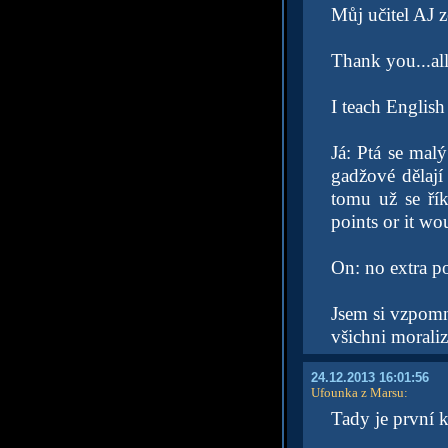
Můj učitel AJ z
Thank you...all
I teach English
Já: Ptá se mal
gadžové dělají
tomu už se říká
points or it wo
On: no extra poi
Jsem si vzpomně
všichni moraliz
24.12.2013 16:01:56
Ufounka z Marsu
:
Tady je první 