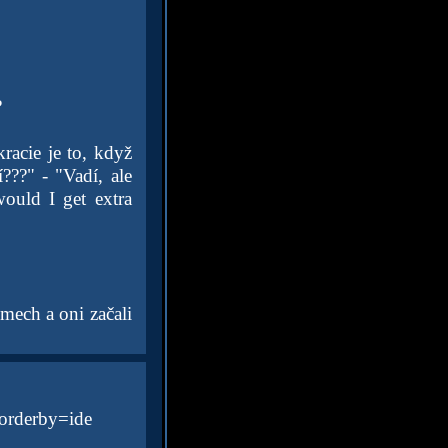
?
racie je to, když
???" - "Vadí, ale
would I get extra
omech a oni začali
&orderby=ide