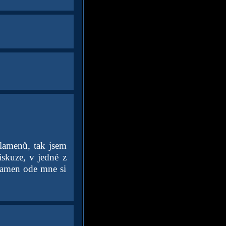
lamenů, tak jsem
iskuze, v jedné z
plamen ode mne si