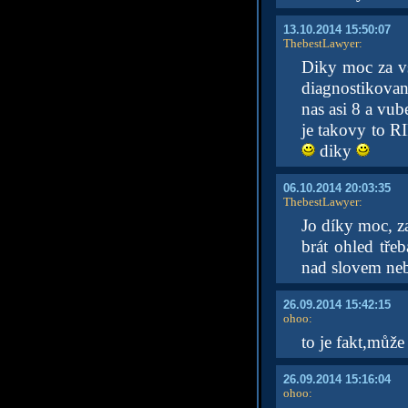
13.10.2014 15:50:07
ThebestLawyer
:
Diky moc za 
diagnostikovany
nas asi 8 a vub
je takovy to R
diky
06.10.2014 20:03:35
ThebestLawyer
:
Jo díky moc, 
brát ohled tře
nad slovem neb
26.09.2014 15:42:15
ohoo
:
to je fakt,může
26.09.2014 15:16:04
ohoo
: