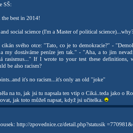
e SŠ:
 the best in 2014!
 and social science (I'm a Master of political science)...why
ý cikán svého otce: "Tato, co je to demokracie?" - "Demok
 a my dostáváme peníze jen tak." - "Aha, a to jim nevadí
 rasismus..." If I wrote to your test these definitions, 
uld be also racism?
nts..and it's no racism...it's only an old "joke"
la na to, jak jsi tu napsala ten vtip o Ciká..teda jako o R
ovat, jak toto můžeš napsat, když jsi učitelka.
kousek: http://zpovednice.cz/detail.php?statusik =770981