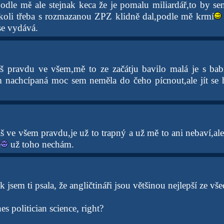
dle mě ale stejnak keca že je pomalu miliardář,to by s
koli třeba s rozmazanou ZPZ klidně dal,podle mě krmí
se vydává.
 pravdu ve všem,mě to ze začátju bavilo malá je s ba
 nachcípaná moc sem neměla do čeho pícnout,ale jít se 
 ve všem pravdu,je už to trapný a už mě to ani nebaví,ale
e
už toho nechám.
k jsem ti psala, že angličtináři jsou většinou nejlepší ze vš
es politician science, right?