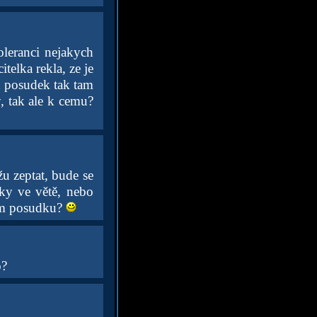
leranci nejakych
telka rekla, ze je
n posudek tak tam
y, tak ale k cemu?
žu zeptat, bude se
rky ve větě, nebo
tom posudku?
o?