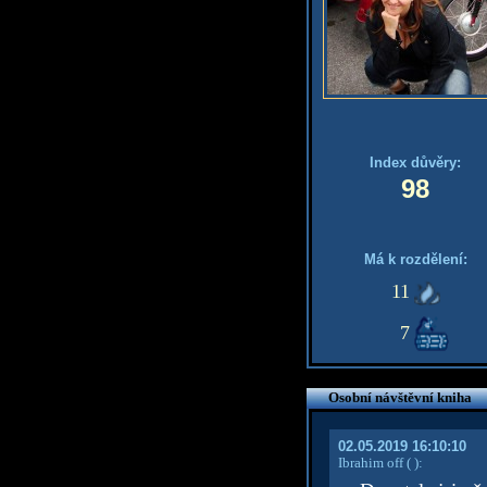
Index důvěry:
98
Má k rozdělení:
11
7
Osobní návštěvní kniha
02.05.2019 16:10:10
Ibrahim off
( )
: