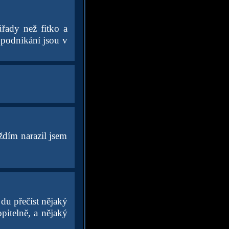
řady než fitko a
 podnikání jsou v
ždím narazil jsem
 du přečíst nějaký
pitelně, a nějaký