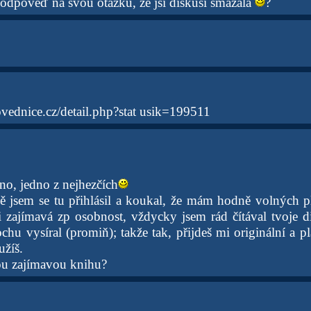
 odpověď na svou otázku, že jsi diskusi smazala
?
vednice.cz/detail.php?stat usik=199511
o, jedno z nejhezčích
 jsem se tu přihlásil a koukal, že mám hodně volných p
si zajímavá zp osobnost, vždycky jsem rád čítával tvoje d
ochu vysíral (promiň); takže tak, přijdeš mi originální a 
užíš.
ou zajímavou knihu?