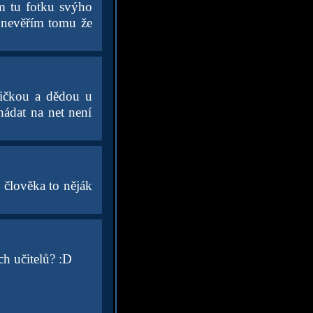
em tu fotku svýho
nevěřím tomu že
bičkou a dědou u
hádat na net není
 člověka to něják
ech učitelů? :D