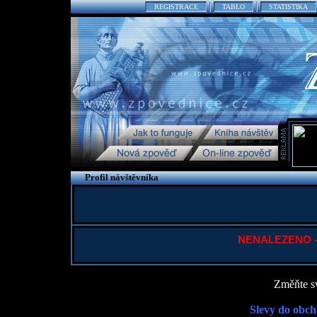
REGISTRACE
TABLO
STATISTIKA
Profil návštěvníka
NENALEZENO - P
Změňte sv
Slevy do obch